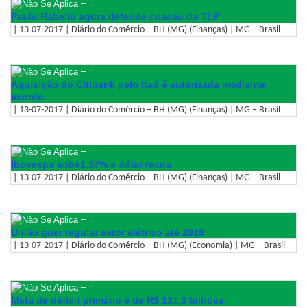
–
Paulo Rabello agora defende criação da TLP
| 13-07-2017 | Diário do Comércio – BH (MG) (Finanças) | MG – Brasil
–
Aquisição do Citibank pelo Itaú é autorizada mediante
acordo
| 13-07-2017 | Diário do Comércio – BH (MG) (Finanças) | MG – Brasil
–
Ibovespa sobe1,57% e dólar recua
| 13-07-2017 | Diário do Comércio – BH (MG) (Finanças) | MG – Brasil
–
União quer regular setor elétrico até 2018
| 13-07-2017 | Diário do Comércio – BH (MG) (Economia) | MG – Brasil
–
Meta de déficit primário é de R$ 131,3 bilhões