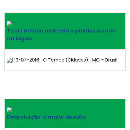
–
Título reforça restrição a prédios na orla
da lagoa
| 19-07-2016 | O Tempo (Cidades) | MG – Brasil
–
Despoluição, o maior desafio