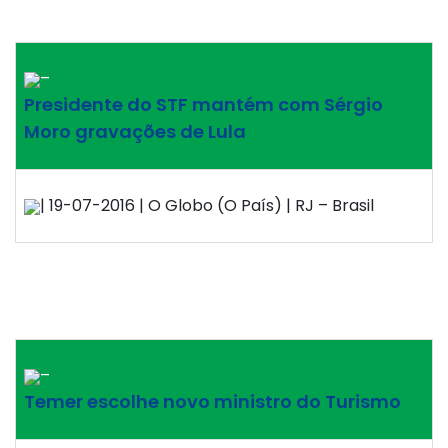
–
Presidente do STF mantém com Sérgio
Moro gravações de Lula
| 19-07-2016 | O Globo (O País) | RJ – Brasil
–
Temer escolhe novo ministro do Turismo