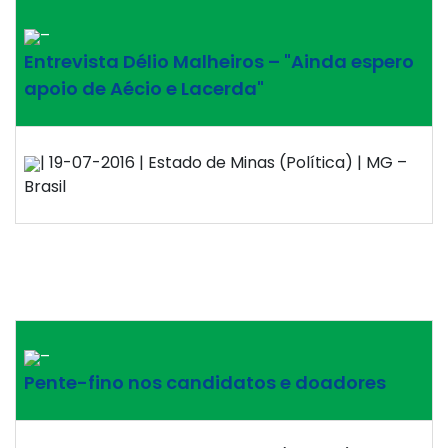
–
Entrevista Délio Malheiros – "Ainda espero
apoio de Aécio e Lacerda"
| 19-07-2016 | Estado de Minas (Política) | MG –
Brasil
–
Pente-fino nos candidatos e doadores