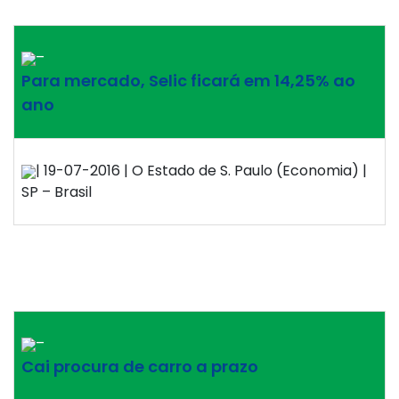
–
Para mercado, Selic ficará em 14,25% ao
ano
| 19-07-2016 | O Estado de S. Paulo (Economia) |
SP – Brasil
–
Cai procura de carro a prazo