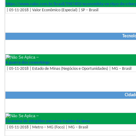
https://www.valor.com.br/brasi
l/5967403/economista-ve-risco-
de-crise-
| 05-11-2018 | Valor Econômico (Especial) | SP – Brasil
Tecnol
–
A guerra dos coworkings
| 05-11-2018 | Estado de Minas (Negócios e Oportunidades) | MG – Brasil
Cidad
–
Caravana de atingidos percorre trajeto da lama
| 05-11-2018 | Metro – MG (Foco) | MG – Brasil