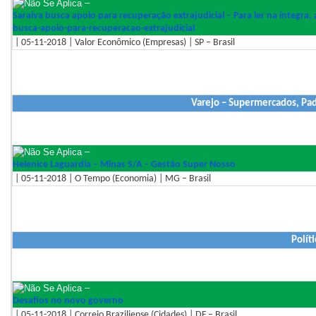
–
Saraiva busca apoio para recuperação extrajudicial – Para ler na íntegr
busca-
apoio-para-recuperacao-extraju
dicial
| 05-11-2018 | Valor Econômico (Empresas) | SP – Brasil
Varejo – Supermercados, Pad
–
Helenice Laguardia – Minas S/A – Gestão Super Nosso
| 05-11-2018 | O Tempo (Economia) | MG – Brasil
Políti
–
Desafios no novo governo
| 05-11-2018 | Correio Braziliense (Cidades) | DF – Brasil