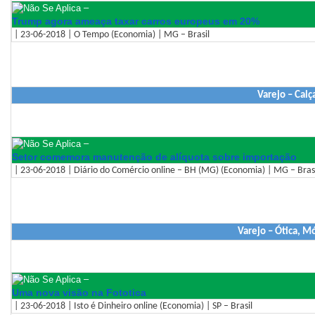
–
Trump agora ameaça taxar carros europeus em 20%
| 23-06-2018 | O Tempo (Economia) | MG – Brasil
Varejo – Calç
–
Setor comemora manutenção de alíquota sobre importação
| 23-06-2018 | Diário do Comércio online – BH (MG) (Economia) | MG – Bras
Varejo – Ótica, M
–
Uma nova visão na Fototica
| 23-06-2018 | Isto é Dinheiro online (Economia) | SP – Brasil