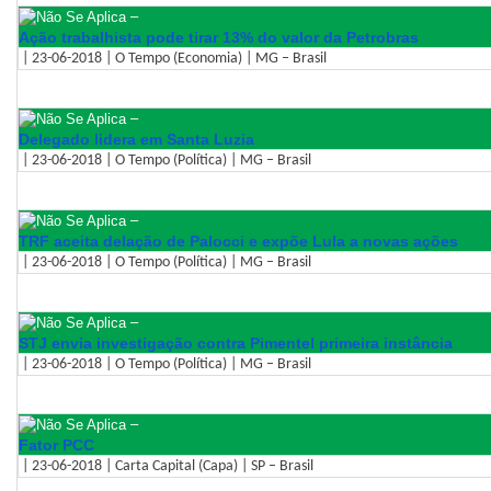
–
Ação trabalhista pode tirar 13% do valor da Petrobras
| 23-06-2018 | O Tempo (Economia) | MG – Brasil
–
Delegado lidera em Santa Luzia
| 23-06-2018 | O Tempo (Política) | MG – Brasil
–
TRF aceita delação de Palocci e expõe Lula a novas ações
| 23-06-2018 | O Tempo (Política) | MG – Brasil
–
STJ envia investigação contra Pimentel primeira instância
| 23-06-2018 | O Tempo (Política) | MG – Brasil
–
Fator PCC
| 23-06-2018 | Carta Capital (Capa) | SP – Brasil