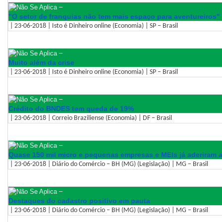
–
"O setor de franquias não tem mais espaço para aventureiros"
| 23-06-2018 | Isto é Dinheiro online (Economia) | SP – Brasil
–
Muito além da crise
| 23-06-2018 | Isto é Dinheiro online (Economia) | SP – Brasil
–
Crédito do BNDES tem queda de 19%
| 23-06-2018 | Correio Braziliense (Economia) | DF – Brasil
–
Quase 150 mil micro e pequenas empresas e MEIs já aderiram a
| 23-06-2018 | Diário do Comércio – BH (MG) (Legislação) | MG – Brasil
–
Destaques do cadastro positivo em pauta
| 23-06-2018 | Diário do Comércio – BH (MG) (Legislação) | MG – Brasil