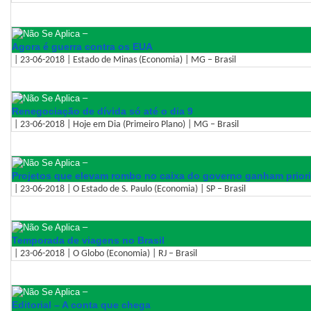
–
Agora é guerra contra os EUA
| 23-06-2018 | Estado de Minas (Economia) | MG – Brasil
–
Renegociação de dívida só até o dia 9
| 23-06-2018 | Hoje em Dia (Primeiro Plano) | MG – Brasil
–
Projetos que elevam rombo no caixa do governo ganham prio
| 23-06-2018 | O Estado de S. Paulo (Economia) | SP – Brasil
–
Temporada de viagens no Brasil
| 23-06-2018 | O Globo (Economia) | RJ – Brasil
–
Editorial – A conta que chega