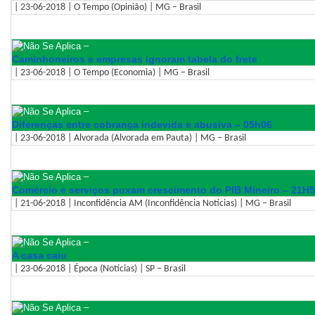
| 23-06-2018 | O Tempo (Opinião) | MG – Brasil
–
Caminhoneiros e empresas ignoram tabela do frete
| 23-06-2018 | O Tempo (Economia) | MG – Brasil
–
Diferenças entre cobrança indevida e abusiva – 05h06
| 23-06-2018 | Alvorada (Alvorada em Pauta) | MG – Brasil
–
Comércio e serviços puxam crescimento do PIB Mineiro – 21H
| 21-06-2018 | Inconfidência AM (Inconfidência Notícias) | MG – Brasil
–
A casa caiu
| 23-06-2018 | Época (Notícias) | SP – Brasil
–