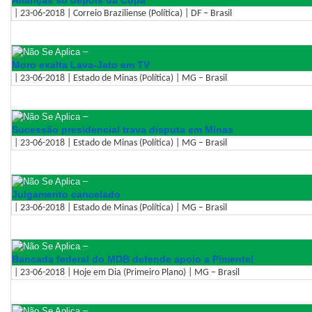
Alianças só depois da Copa
| 23-06-2018 | Correio Braziliense (Política) | DF – Brasil
–
Moro exalta Lava-Jato em TV
| 23-06-2018 | Estado de Minas (Política) | MG – Brasil
–
Sucessão presidencial trava disputa em Minas
| 23-06-2018 | Estado de Minas (Política) | MG – Brasil
–
Julgamento cancelado
| 23-06-2018 | Estado de Minas (Política) | MG – Brasil
–
Bancada federal do MDB defende apoio a Pimentel
| 23-06-2018 | Hoje em Dia (Primeiro Plano) | MG – Brasil
–