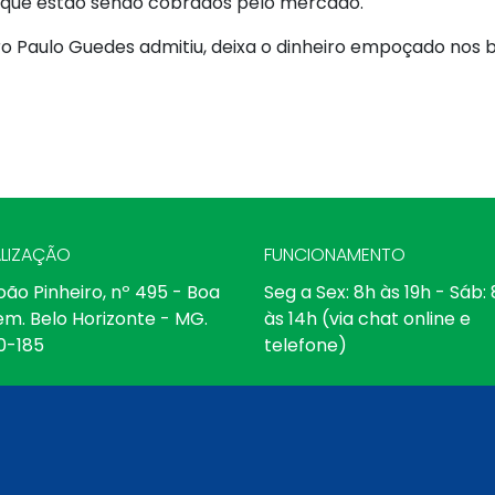
os que estão sendo cobrados pelo mercado.
ro Paulo Guedes admitiu, deixa o dinheiro empoçado nos 
LIZAÇÃO
FUNCIONAMENTO
oão Pinheiro, nº 495 - Boa
Seg a Sex: 8h às 19h - Sáb:
em. Belo Horizonte - MG.
às 14h (via chat online e
0-185
telefone)