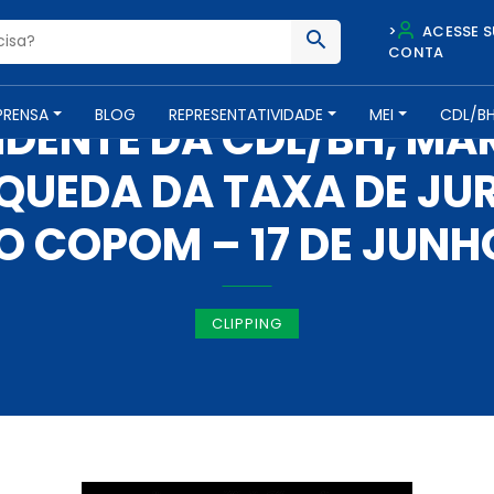
>
ACESSE S
CONTA
IMPRENSA -
17 DE JUNHO DE 2020
PRENSA
BLOG
REPRESENTATIVIDADE
MEI
CDL/B
IDENTE DA CDL/BH, MA
A QUEDA DA TAXA DE J
O COPOM – 17 DE JUNH
CLIPPING