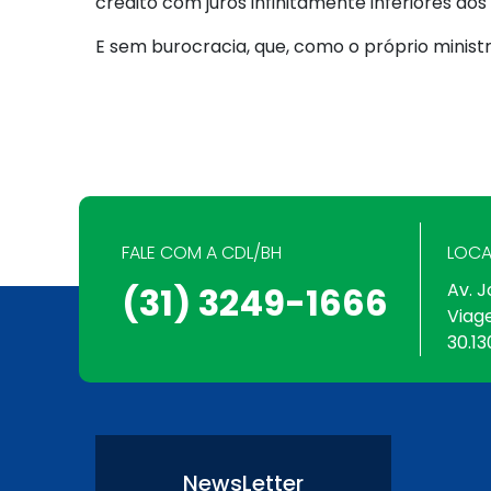
crédito com juros infinitamente inferiores a
E sem burocracia, que, como o próprio minist
FALE COM A CDL/BH
LOCA
Av. J
(31) 3249-1666
Viag
30.13
NewsLetter