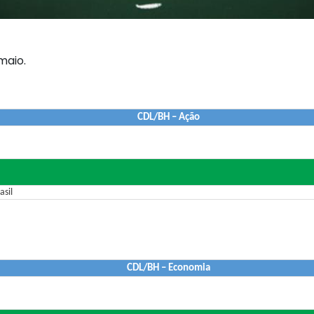
maio.
CDL/BH – Ação
asil
CDL/BH – Economia