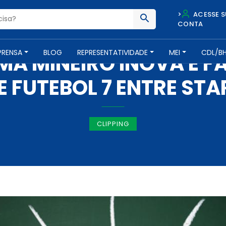
>
ACESSE S
CONTA
IMPRENSA -
7 DE MAIO DE 2018
PRENSA
BLOG
REPRESENTATIVIDADE
MEI
CDL/B
MA MINEIRO INOVA E FA
FUTEBOL 7 ENTRE STA
CLIPPING