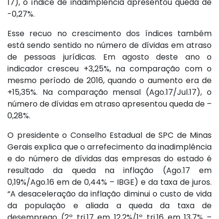
17), o índice de inadimplência apresentou queda de
-0,27%.
Esse recuo no crescimento dos índices também
está sendo sentido no número de dívidas em atraso
de pessoas jurídicas. Em agosto deste ano o
indicador cresceu +3,25%, na comparação com o
mesmo período de 2016, quando o aumento era de
+15,35%. Na comparação mensal (Ago.17/Jul.17), o
número de dívidas em atraso apresentou queda de –
0,28%.
O presidente o Conselho Estadual de SPC de Minas
Gerais explica que o arrefecimento da inadimplência
e do número de dívidas das empresas do estado é
resultado da queda na inflação (Ago.17 em
0,19%/Ago.16 em de 0,44% – IBGE) e da taxa de juros.
“A desaceleração da inflação diminui o custo de vida
da população e aliada a queda da taxa de
desemprego (2º tri.17 em 12,2%/1º tri.16 em 13,7% –