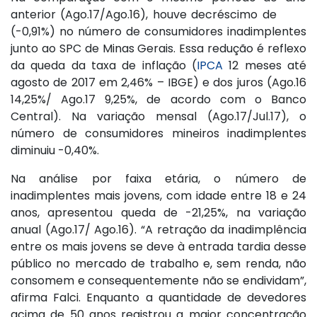
anterior (Ago.17/Ago.16), houve decréscimo de
(-0,91%) no número de consumidores inadimplentes
junto ao SPC de Minas Gerais. Essa redução é reflexo
da queda da taxa de inflação (
IPCA
12 meses até
agosto de 2017 em 2,46% – IBGE) e dos juros (Ago.16
14,25%/ Ago.17 9,25%, de acordo com o Banco
Central). Na variação mensal (Ago.17/Jul.17), o
número de consumidores mineiros inadimplentes
diminuiu -0,40%.
Na análise por faixa etária, o número de
inadimplentes mais jovens, com idade entre 18 e 24
anos, apresentou queda de -21,25%, na variação
anual (Ago.17/ Ago.16). “A retração da inadimplência
entre os mais jovens se deve à entrada tardia desse
público no mercado de trabalho e, sem renda, não
consomem e consequentemente não se endividam”,
afirma Falci. Enquanto a quantidade de devedores
acima de 50 anos registrou a maior concentração