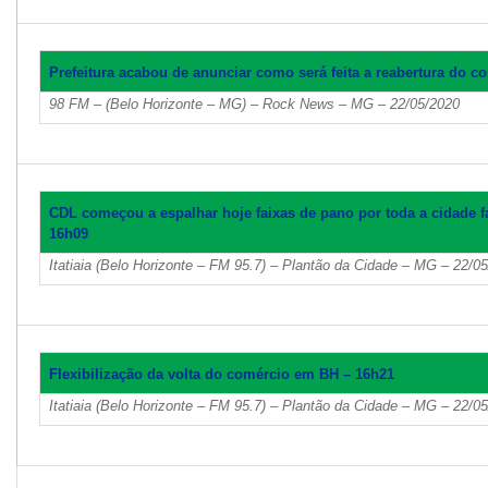
Prefeitura acabou de anunciar como será feita a reabertura do c
98 FM – (Belo Horizonte – MG) – Rock News – MG – 22/05/2020
CDL começou a espalhar hoje faixas de pano por toda a cidade 
16h09
Itatiaia (Belo Horizonte – FM 95.7) – Plantão da Cidade – MG – 22/0
Flexibilização da volta do comércio em BH – 16h21
Itatiaia (Belo Horizonte – FM 95.7) – Plantão da Cidade – MG – 22/0