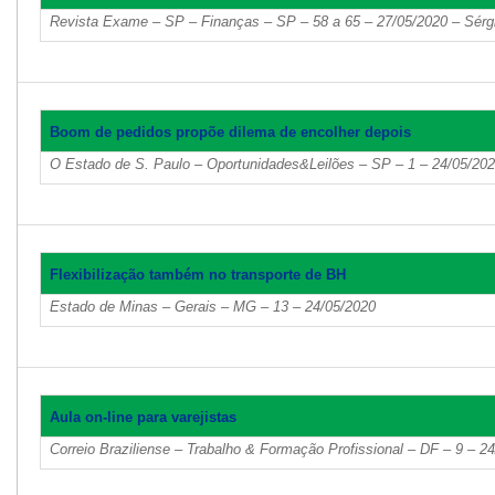
Revista Exame – SP – Finanças – SP – 58 a 65 – 27/05/2020 – Sérgio
Boom de pedidos propõe dilema de encolher depois
O Estado de S. Paulo – Oportunidades&Leilões – SP – 1 – 24/05/202
Flexibilização também no transporte de BH
Estado de Minas – Gerais – MG – 13 – 24/05/2020
Aula on-line para varejistas
Correio Braziliense – Trabalho & Formação Profissional – DF – 9 – 2