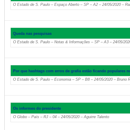
O Estado de S. Paulo – Espaço Aberto – SP – A2 – 24/05/2020 – Ra
Queda nas pesquisas
O Estado de S. Paulo – Notas & Informações – SP – A3 – 24/05/20
Por que hashtags com erros de grafia estão ficando populares no
O Estado de S. Paulo – Economia – SP – B8 – 24/05/2020 – Bruno 
Os informes do presidente
O Globo – País – RJ – 04 – 24/05/2020 – Aguirre Talento