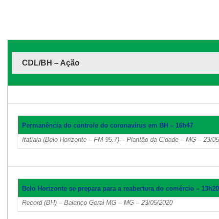
CDL/BH – Ação
Permanência do controle do coronavírus em BH – 16h47
Itatiaia (Belo Horizonte – FM 95.7) – Plantão da Cidade – MG – 23/0
Belo Horizonte se prepara para a reabertura do comércio – 13h20
Record (BH) – Balanço Geral MG – MG – 23/05/2020