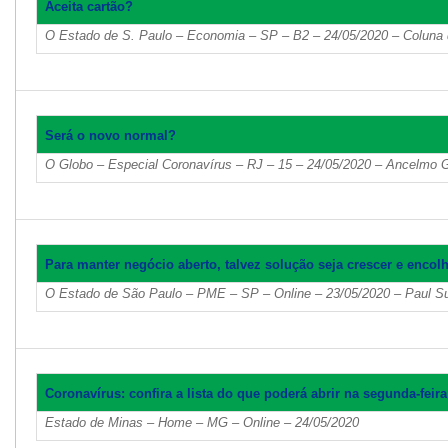
Aceita cartão?
O Estado de S. Paulo – Economia – SP – B2 – 24/05/2020 – Coluna
Será o novo normal?
O Globo – Especial Coronavírus – RJ – 15 – 24/05/2020 – Ancelmo 
Para manter negócio aberto, talvez solução seja crescer e encol
O Estado de São Paulo – PME – SP – Online – 23/05/2020 – Paul Su
Coronavírus: confira a lista do que poderá abrir na segunda-feir
Estado de Minas – Home – MG – Online – 24/05/2020