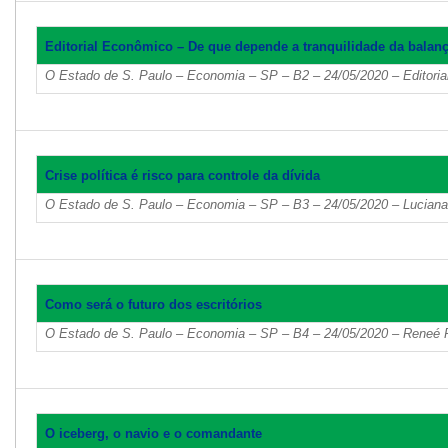
Editorial Econômico – De que depende a tranquilidade da balan
O Estado de S. Paulo – Economia – SP – B2 – 24/05/2020 – Editori
Crise política é risco para controle da dívida
O Estado de S. Paulo – Economia – SP – B3 – 24/05/2020 – Lucian
Como será o futuro dos escritórios
O Estado de S. Paulo – Economia – SP – B4 – 24/05/2020 – Reneé P
O iceberg, o navio e o comandante