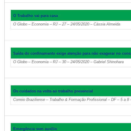
O Trabalho vai para casa
O Globo – Economia – RJ – 27 – 24/05/2020 – Cássia Almeida
Saída do confinamento exige atenção para não exagerar no co
O Globo – Economia – RJ – 30 – 24/05/2020 – Gabriel Shinohara
Os cuidados na volta ao trabalho presencial
Correio Braziliense – Trabalho & Formação Profissional – DF – 5 a 8 
Emergência sem auxílio