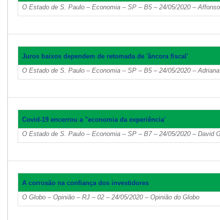
O Estado de S. Paulo – Economia – SP – B5 – 24/05/2020 – Affonso
Juros baixos dependem de retomada de 'âncora fiscal'
O Estado de S. Paulo – Economia – SP – B5 – 24/05/2020 – Adrian
Covid-19 encerrou a "economia da experiência'
O Estado de S. Paulo – Economia – SP – B7 – 24/05/2020 – David G
A corrosão na confiança dos investidores
O Globo – Opinião – RJ – 02 – 24/05/2020 – Opinião do Globo