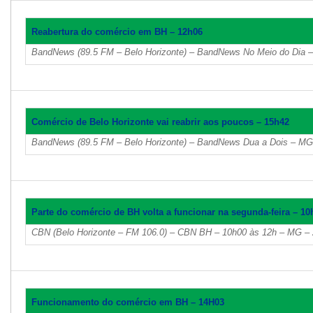
Reabertura do comércio em BH – 12h06
BandNews (89.5 FM – Belo Horizonte) – BandNews No Meio do Dia 
Comércio de Belo Horizonte vai reabrir aos poucos – 15h42
BandNews (89.5 FM – Belo Horizonte) – BandNews Dua a Dois – MG
Parte do comércio de BH volta a funcionar na segunda-feira – 10
CBN (Belo Horizonte – FM 106.0) – CBN BH – 10h00 às 12h – MG – 
Funcionamento do comércio em BH – 14H03