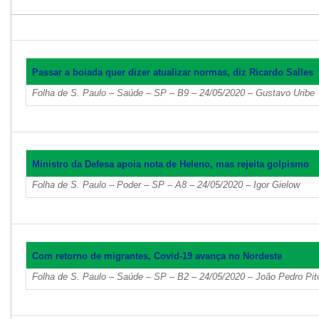
Passar a boiada quer dizer atualizar normas, diz Ricardo Salles
Folha de S. Paulo – Saúde – SP – B9 – 24/05/2020 – Gustavo Uribe
Ministro da Defesa apoia nota de Heleno, mas rejeita golpismo
Folha de S. Paulo – Poder – SP – A8 – 24/05/2020 – Igor Gielow
Com retorno de migrantes, Covid-19 avança no Nordeste
Folha de S. Paulo – Saúde – SP – B2 – 24/05/2020 – João Pedro Pi