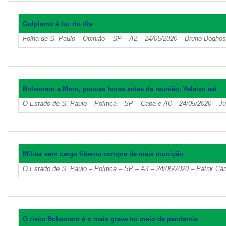
Golpismo à luz do dia
Folha de S. Paulo – Opinião – SP – A2 – 24/05/2020 – Bruno Boghos
Bolsonaro a Moro, poucas horas antes de reunião: Valeixo sai
O Estado de S. Paulo – Política – SP – Capa e A6 – 24/05/2020 – J
Militar sem cargo liberou compra de mais munição
O Estado de S. Paulo – Política – SP – A4 – 24/05/2020 – Patrik C
O risco Bolsonaro é o mais grave no meio da pandemia