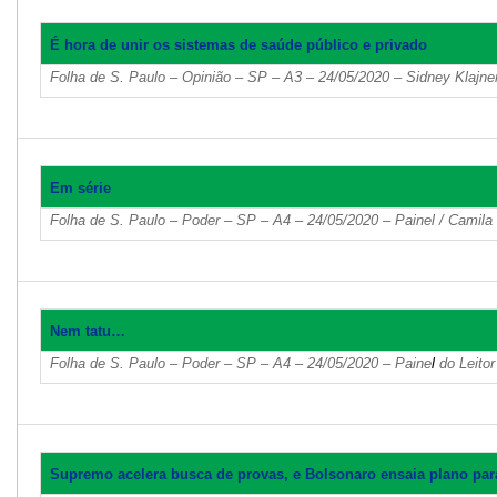
É hora de unir os sistemas de saúde público e privado
Folha de S. Paulo – Opinião – SP – A3 – 24/05/2020 – Sidney Klajne
Em série
Folha de S. Paulo – Poder – SP – A4 – 24/05/2020 – Painel / Camil
Nem tatu…
Folha de S. Paulo – Poder – SP – A4 – 24/05/2020 – Paine
l
do Leitor
Supremo acelera busca de provas, e Bolsonaro ensaia plano para 