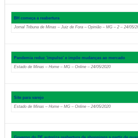
BH começa a reabertura
Jornal Tribuna de Minas – Juiz de Fora – Opinião – MG – 2 – 24/05/2
Pandemia reduz 'impulso' e impõe mudanças ao mercado
Estado de Minas – Home – MG – Online – 24/05/2020
Site para varejo
Estado de Minas – Home – MG – Online – 24/05/2020
Governo do DF autoriza reabertura de shoppings a partir de quart