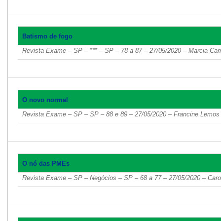
Batismo de fogo
Revista Exame – SP – *** – SP – 78 a 87 – 27/05/2020 – Marcia Carm
O novo normal
Revista Exame – SP – SP – 88 e 89 – 27/05/2020 – Francine Lemos
O nó das PMEs
Revista Exame – SP – Negócios – SP – 68 a 77 – 27/05/2020 – Caro