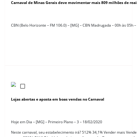
Carnaval de Minas Gerais deve movimentar mais 809 milhões de reai
CBN (Belo Horizonte – FM 106.0) – [MG] – CBN Madrugada – 00h às 05h –
Lojas abertas e aposta em boas vendas no Carnaval
Hoje em Dia – [MG] – Primeiro Plano – 3 – 18/02/2020
Neste carnaval, seu estabelecimento irá? 512% 34,1% Vender mais Ven