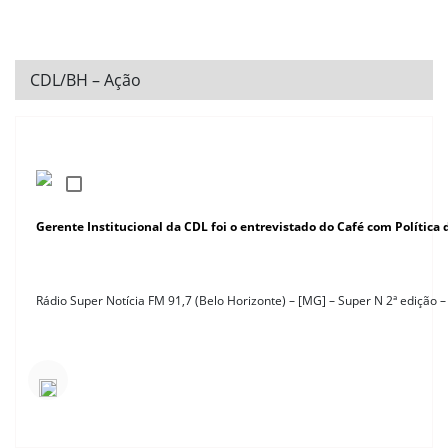
CDL/BH – Ação
Gerente Institucional da CDL foi o entrevistado do Café com Política
Rádio Super Notícia FM 91,7 (Belo Horizonte) – [MG] – Super N 2ª edição 