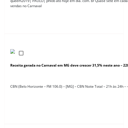
queem2019| PAULO| phlob ato hoje em dia. com. br Quase sete em cada 
vendas no Carnaval
Receita gerada no Carnaval em MG deve crescer 31,5% neste ano – 2
CBN (Belo Horizonte – FM 106.0) – [MG] – CBN Noite Total – 21h às 24h –