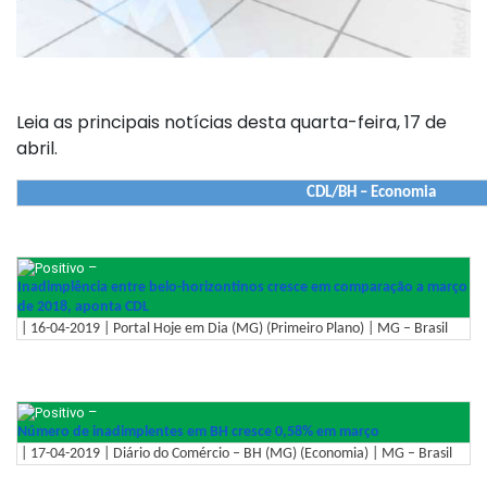
Leia as principais notícias desta quarta-feira, 17 de
abril.
CDL/BH – Economia
–
Inadimplência entre belo-horizontinos cresce em comparação a março
de 2018, aponta CDL
| 16-04-2019 | Portal Hoje em Dia (MG) (Primeiro Plano) | MG – Brasil
–
Número de inadimplentes em BH cresce 0,58% em março
| 17-04-2019 | Diário do Comércio – BH (MG) (Economia) | MG – Brasil