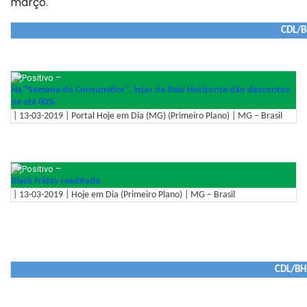
março.
CDL/B
–
Na "Semana do Consumidor", lojas de Belo Horizonte dão descontos
de até 80%
| 13-03-2019 | Portal Hoje em Dia (MG) (Primeiro Plano) | MG – Brasil
–
Black Friday reeditada
| 13-03-2019 | Hoje em Dia (Primeiro Plano) | MG – Brasil
CDL/BH 