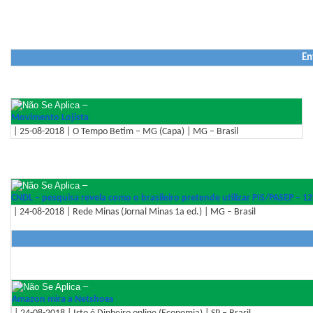
En
–
Movimento Lojista
| 25-08-2018 | O Tempo Betim – MG (Capa) | MG – Brasil
–
CNDL – pesquisa revela como o brasileiro pretende utilizar PIS/PASEP – 1
| 24-08-2018 | Rede Minas (Jornal Minas 1a ed.) | MG – Brasil
–
Amazon mira a Netshoes