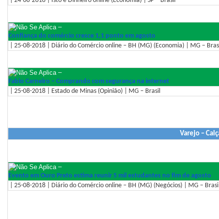
| 24-08-2018 | Isto é Dinheiro online (Economia) | SP – Brasil
–
Confiança do comércio cresce 1,1 ponto em agosto
| 25-08-2018 | Diário do Comércio online – BH (MG) (Economia) | MG – Bras
–
Fabio Carneiro – Comprando com segurança na internet
| 25-08-2018 | Estado de Minas (Opinião) | MG – Brasil
Varejo – Cal
–
Evento em Ouro Preto estima reunir 5 mil estudantes no fim de agosto
| 25-08-2018 | Diário do Comércio online – BH (MG) (Negócios) | MG – Brasi