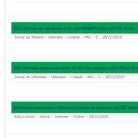
CDL diverge de varejistas e diz que Black Friday será 4% maior
Jornal da Manhã – Uberaba – Cidade – MG – 5 – 28/11/2019
CDL Uberaba espera aumento de 4% nas vendas com a Black Fri
Jornal de Uberaba – Uberaba – Cidade – MG – 5 – 28/11/2019
Motivação para fazer a diferença é tema de palestra na CDL Itabir
Átila Lemos – Home – Internet – Online – 28/11/2019