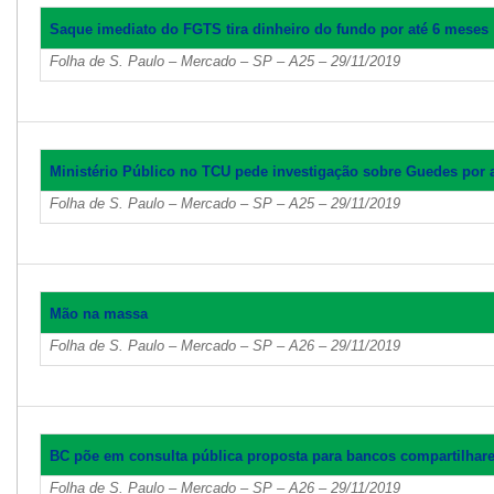
Saque imediato do FGTS tira dinheiro do fundo por até 6 meses
Folha de S. Paulo – Mercado – SP – A25 – 29/11/2019
Ministério Público no TCU pede investigação sobre Guedes por a
Folha de S. Paulo – Mercado – SP – A25 – 29/11/2019
Mão na massa
Folha de S. Paulo – Mercado – SP – A26 – 29/11/2019
BC põe em consulta pública proposta para bancos compartilhare
Folha de S. Paulo – Mercado – SP – A26 – 29/11/2019