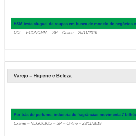
H&M testa aluguel de roupas em busca de modelo de negócios 
UOL – ECONOMIA – SP – Online – 29/11/2019
Varejo – Higiene e Beleza
Por trás do perfume: indústria de fragrâncias movimenta 7 bilhõ
Exame – NEGÓCIOS – SP – Online – 29/11/2019