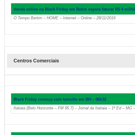
Venda online na Black Friday em Betim espera faturar R$ 4 milh
O Tempo Bertim – HOME – Internet – Online – 28/11/2019
Centros Comerciais
Black Friday começa com tumulto em BH – 06h32
Itatiaia (Belo Horizonte – FM 95.7) – Jornal da Itatiaia – 1ª Ed – MG 