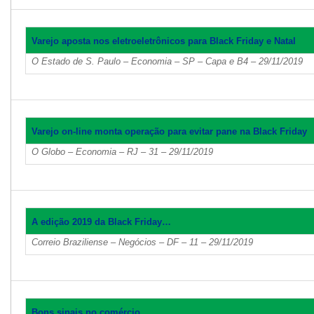
Varejo aposta nos eletroeletrônicos para Black Friday e Natal
O Estado de S. Paulo – Economia – SP – Capa e B4 – 29/11/2019
Varejo on-line monta operação para evitar pane na Black Friday
O Globo – Economia – RJ – 31 – 29/11/2019
A edição 2019 da Black Friday…
Correio Braziliense – Negócios – DF – 11 – 29/11/2019
Bons sinais no comércio