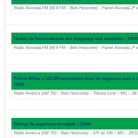
Rádio Alvorada FM (94.9 FM – Belo Horizonte) – Painel Alvorada 2ª 
Horário de funcionamento dos shoppings será estendido – 19h4
Rádio Alvorada FM (94.9 FM – Belo Horizonte) – Painel Alvorada 2ª 
Policia Militar e CDL/BH apresentam dicas de segurança para o co
11h47
Rádio América (AM 750 – Belo Horizonte) – Tribuna Livre – MG – 28/
Reforço de segurança na capital – 17h04
Rádio América (AM 750 – Belo Horizonte) – 07h às 19h – MG – 28/1