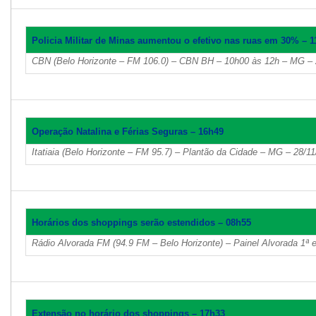
Policia Militar de Minas aumentou o efetivo nas ruas em 30% – 
CBN (Belo Horizonte – FM 106.0) – CBN BH – 10h00 às 12h – MG – 
Operação Natalina e Férias Seguras – 16h49
Itatiaia (Belo Horizonte – FM 95.7) – Plantão da Cidade – MG – 28/1
Horários dos shoppings serão estendidos – 08h55
Rádio Alvorada FM (94.9 FM – Belo Horizonte) – Painel Alvorada 1ª 
Extensão no horário dos shoppings – 17h33