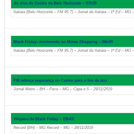
Ao vivo do Centro de Belo Horizonte – 07h55
Itatiaia (Belo Horizonte – FM 95.7) – Jornal da Itatiaia – 1ª Ed – MG 
Black Friday: movimento no Minas Shopping – 06h49
Itatiaia (Belo Horizonte – FM 95.7) – Jornal da Itatiaia – 1ª Ed – MG 
PM reforça segurança no Centro para o fim de ano
Jornal Metro – BH – Foco – MG – Capa e 5 – 29/11/2019
Véspera da Black Friday – 19h43
Record (BH) – MG Record – MG – 28/11/2019