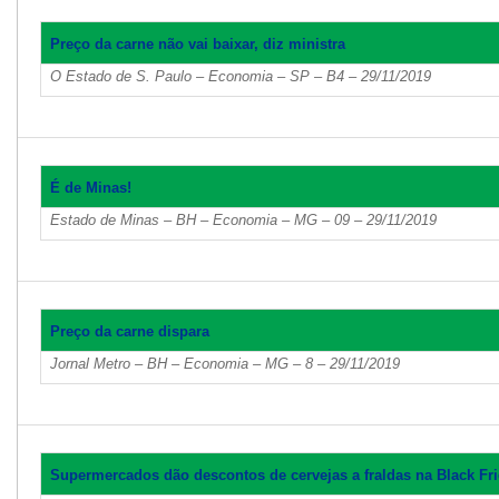
Preço da carne não vai baixar, diz ministra
O Estado de S. Paulo – Economia – SP – B4 – 29/11/2019
É de Minas!
Estado de Minas – BH – Economia – MG – 09 – 29/11/2019
Preço da carne dispara
Jornal Metro – BH – Economia – MG – 8 – 29/11/2019
Supermercados dão descontos de cervejas a fraldas na Black Fr