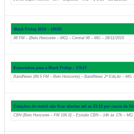
Black Friday 2019 – 10h55
98 FM – (Belo Horizonte – MG) – Central 98 – MG – 28/11/2019
Expectativa para a Black Friday – 17h17
BandNews (89.5 FM – Belo Horizonte) – BandNews 2ª Edição – MG –
Estações do metrô vão ficar abertas até as 23:15 por causa da Bl
CBN (Belo Horizonte – FM 106.0) – Estúdio CBN – 14h às 17h – MG 