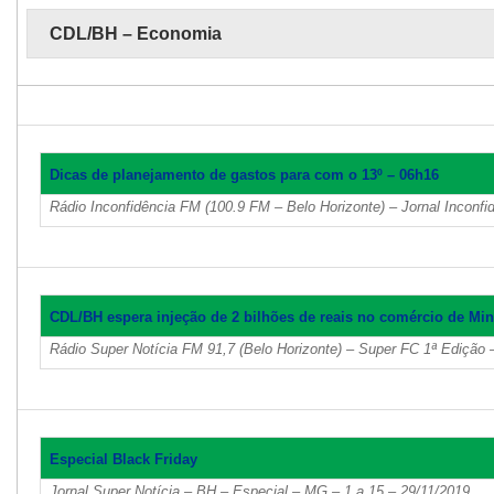
CDL/BH – Economia
Dicas de planejamento de gastos para com o 13º – 06h16
Rádio Inconfidência FM (100.9 FM – Belo Horizonte) – Jornal Inconf
CDL/BH espera injeção de 2 bilhões de reais no comércio de Min
Rádio Super Notícia FM 91,7 (Belo Horizonte) – Super FC 1ª Edição
Especial Black Friday
Jornal Super Notícia – BH – Especial – MG – 1 a 15 – 29/11/2019