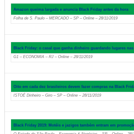
Amazon queima largada e anuncia Black Friday antes da hora
Folha de S. Paulo – MERCADO – SP – Online – 28/11/2019
Black Friday: o casal que ganha dinheiro guardando lugares nas f
G1 – ECONOMIA – RJ – Online – 28/11/2019
Oito em cada dez brasileiros devem fazer compras na Black Frid
ISTOÉ Dinheiro – Giro – SP – Online – 28/11/2019
Black Friday 2019: Motéis e jazigos também entram em promoção;
O Estado de São Paulo – Economia & Negócios – SP – Online – 28/