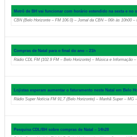
Metrô de BH vai funcionar com horário estendido na sexta e no 
CBN (Belo Horizonte – FM 106.0) – Jornal da CBN – 06h às 10h00 –
Compras de Natal para o final do ano – 21h
Rádio CDL FM (102.9 FM – Belo Horizonte) – Música e Informação –
Lojistas esperam aumentar o faturamento neste Natal em Belo Ho
Rádio Super Notícia FM 91,7 (Belo Horizonte) – Manhã Super – MG –
Pesquisa CDL/BH sobre compras de Natal – 14h28