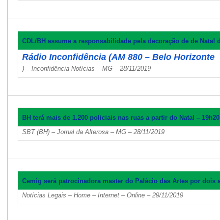
CDL/BH assume a responsabilidade pela decoração de de Natal d
Rádio Inconfidência (AM 880 – Belo Horizonte
) – Inconfidência Notícias – MG – 28/11/2019
BH terá mais de 1.200 policiais nas ruas a partir do Natal – 19h20
SBT (BH) – Jornal da Alterosa – MG – 28/11/2019
Cemig será patrocinadora master do Palácio das Artes por dois 
Notícias Legais – Home – Internet – Online – 29/11/2019