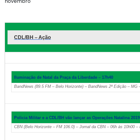
novembro
CDL/BH – Ação
Iluminação de Natal da Praça da Liberdade – 17h40
BandNews (89.5 FM – Belo Horizonte) – BandNews 2ª Edição – MG –
Policia Militar e a CDL/BH vão lançar as Operações Natalina 201
CBN (Belo Horizonte – FM 106.0) – Jornal da CBN – 06h às 10h00 –