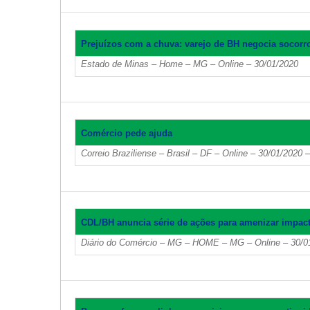
Prejuízos com a chuva: varejo de BH negocia socorr
Estado de Minas – Home – MG – Online – 30/01/2020
Comércio pede ajuda
Correio Braziliense – Brasil – DF – Online – 30/01/2020 –
CDL/BH anuncia série de ações para amenizar impac
Diário do Comércio – MG – HOME – MG – Online – 30/0