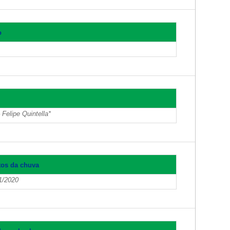
o
 Felipe Quintella*
tos da chuva
1/2020