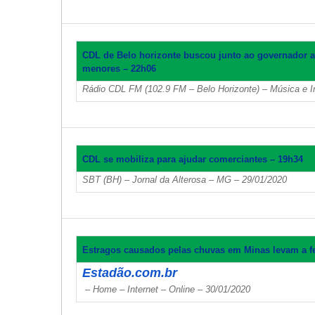
CDL de Belo horizonte buscou junto ao governador a 
menores – 22h06
Rádio CDL FM (102.9 FM – Belo Horizonte) – Música e 
CDL se mobiliza para ajudar comerciantes – 19h34
SBT (BH) – Jornal da Alterosa – MG – 29/01/2020
Estragos causados pelas chuvas em Minas levam a fe
Estadão.com.br
– Home – Internet – Online – 30/01/2020