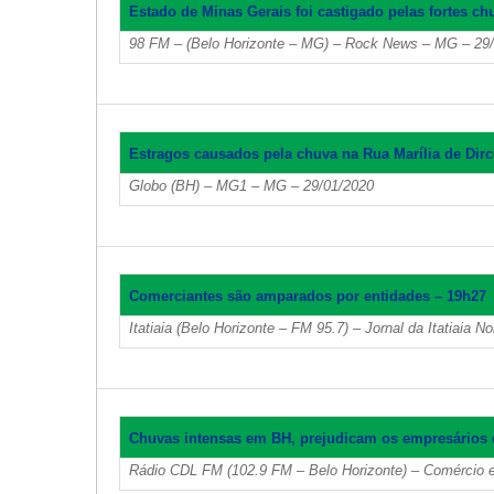
Estado de Minas Gerais foi castigado pelas fortes ch
98 FM – (Belo Horizonte – MG) – Rock News – MG – 29
Estragos causados pela chuva na Rua Marília de Dir
Globo (BH) – MG1 – MG – 29/01/2020
Comerciantes são amparados por entidades – 19h27
Itatiaia (Belo Horizonte – FM 95.7) – Jornal da Itatiaia 
Chuvas intensas em BH, prejudicam os empresários d
Rádio CDL FM (102.9 FM – Belo Horizonte) – Comércio 