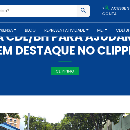
>
ACESSE S
CONTA
IMPRENSA -
30 DE JANEIRO DE 2020
PRENSA
BLOG
REPRESENTATIVIDADE
MEI
CDL/B
A CDL/BH PARA AJUDA
M DESTAQUE NO CLIPP
CLIPPING