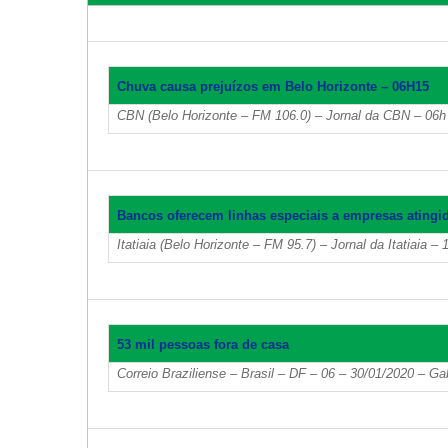
Chuva causa prejuízos em Belo Horizonte – 06H15
CBN (Belo Horizonte – FM 106.0) – Jornal da CBN – 06
Bancos oferecem linhas especiais a empresas atingi
Itatiaia (Belo Horizonte – FM 95.7) – Jornal da Itatiaia 
53 mil pessoas fora de casa
Correio Braziliense – Brasil – DF – 06 – 30/01/2020 – Ga