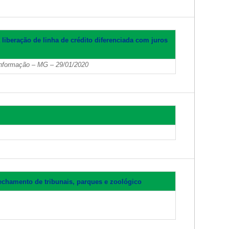
liberação de linha de crédito diferenciada com juros
Informação – MG – 29/01/2020
chamento de tribunais, parques e zoológico