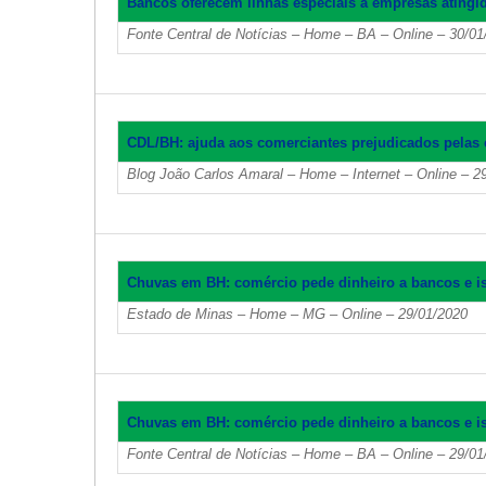
Bancos oferecem linhas especiais a empresas atingi
Fonte Central de Notícias – Home – BA – Online – 30/01
CDL/BH: ajuda aos comerciantes prejudicados pelas 
Blog João Carlos Amaral – Home – Internet – Online – 2
Chuvas em BH: comércio pede dinheiro a bancos e i
Estado de Minas – Home – MG – Online – 29/01/2020
Chuvas em BH: comércio pede dinheiro a bancos e i
Fonte Central de Notícias – Home – BA – Online – 29/01