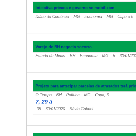
Iniciativa privada e governo se mobilizam
Diário do Comércio – MG – Economia – MG – Capa e 5 –
Varejo de BH negocia socorro
Estado de Minas – BH – Economia – MG – 5 – 30/01/2020
Projeto para antecipar parcelas de atrasados terá pri
O Tempo – BH – Política – MG – Capa, 3,
7, 29 a
35 – 30/01/2020 – Sávio Gabriel