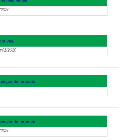
das pela chuva
/2020
chuvas.
9/01/2020
senção de imposto
senção de imposto
/2020