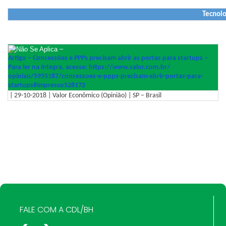
Tecnolo
–
Artigo – Con­ces­sões e PPPs pre­ci­sam abrir as por­tas pa­ra star­tups –
Para ler na íntegra, acesse: https://www.valor.com.br/
opiniao/5955187/concessoes-e-
ppps-precisam-abrir-portas-
para-
startups#impresso528172
| 29-10-2018 | Valor Econômico (Opinião) | SP – Brasil
FALE COM A CDL/BH