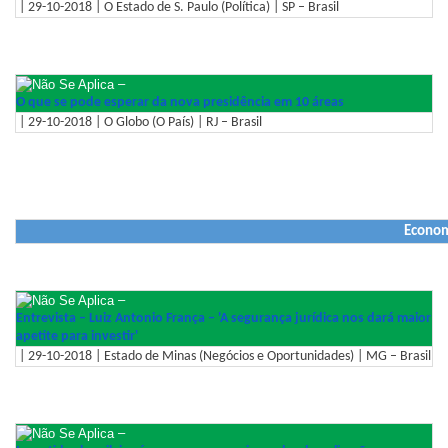
| 29-10-2018 | O Estado de S. Paulo (Política) | SP – Brasil
–
O que se pode esperar da nova presidência em 10 áreas
| 29-10-2018 | O Globo (O País) | RJ – Brasil
Econo
–
Entrevista – Luiz Antonio França – 'A segurança jurídica nos dará maior
apetite para investir'
| 29-10-2018 | Estado de Minas (Negócios e Oportunidades) | MG – Brasil
–