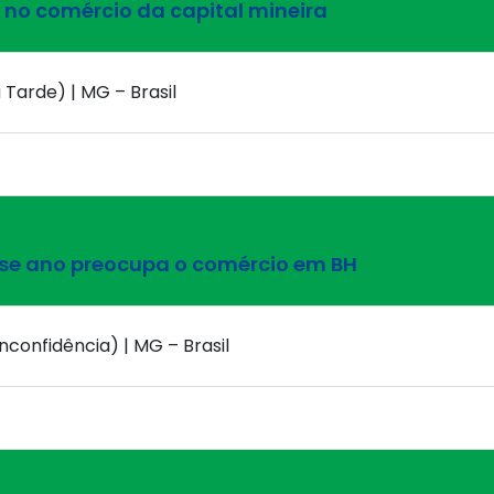
no comércio da capital mineira
 Tarde) | MG – Brasil
esse ano preocupa o comércio em BH
nconfidência) | MG – Brasil