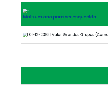
–
Mais um ano para ser esquecido
| 01-12-2016 | Valor Grandes Grupos (Comérc