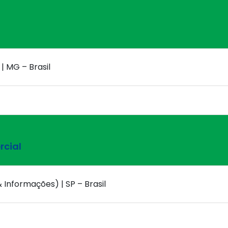
| MG – Brasil
rcial
& Informações) | SP – Brasil