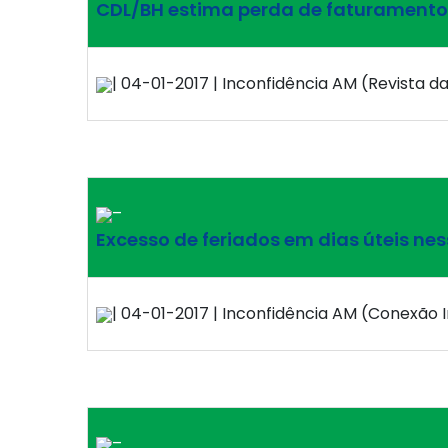
CDL/BH estima perda de faturamento 
| 04-01-2017 | Inconfidência AM (Revista da
–
Excesso de feriados em dias úteis n
| 04-01-2017 | Inconfidência AM (Conexão I
–