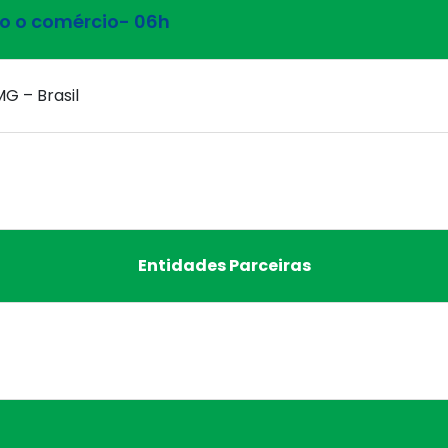
o o comércio- 06h
MG – Brasil
Entidades Parceiras