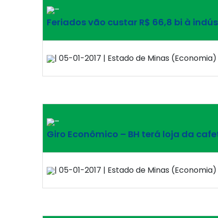
–
Feriados vão custar R$ 66,8 bi à indús
| 05-01-2017 | Estado de Minas (Economia) 
–
Giro Econômico – BH terá loja da cafe
| 05-01-2017 | Estado de Minas (Economia) 