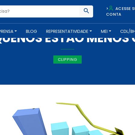
>
ACESSE S
CONTA
IMPRENSA -
5 DE JANEIRO DE 2017
PRENSA
BLOG
REPRESENTATIVIDADE
MEI
CDL/B
QUENOS ESTÃO MENOS
CLIPPING