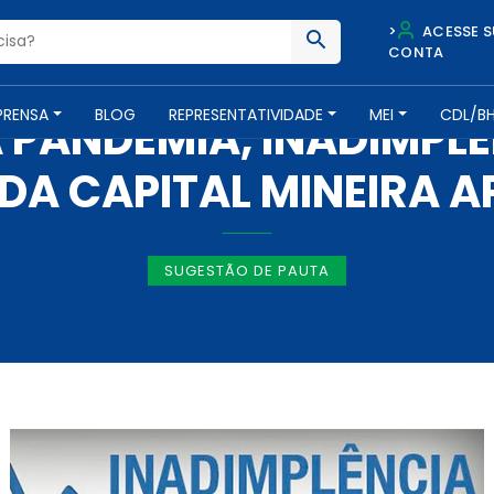
>
ACESSE S
CONTA
IMPRENSA -
30 DE SETEMBRO DE 2020
PRENSA
BLOG
REPRESENTATIVIDADE
MEI
CDL/B
PANDEMIA, INADIMPLÊ
A CAPITAL MINEIRA 
SUGESTÃO DE PAUTA