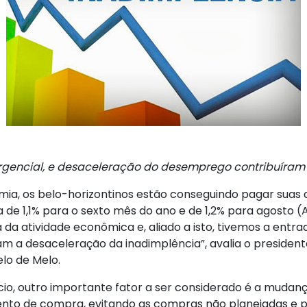
ergencial, e desaceleração do desemprego contribuíra
, os belo-horizontinos estão conseguindo pagar suas dí
 de 1,1% para o sexto mês do ano e de 1,2% para agosto (
a atividade econômica e, aliado a isto, tivemos a entrad
aram a desaceleração da inadimplência”, avalia o preside
elo de Melo.
cio, outro importante fator a ser considerado é a muda
nto de compra, evitando as compras não planejadas e p