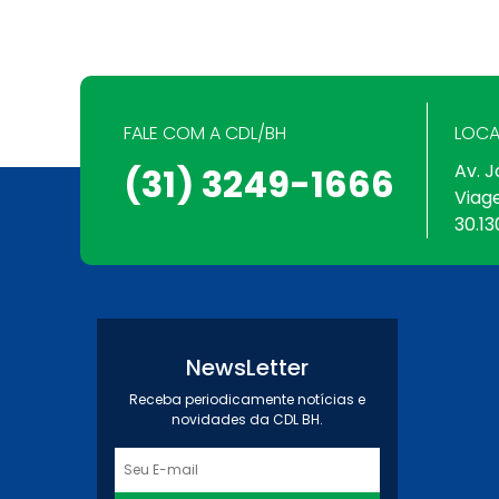
FALE COM A CDL/BH
LOCA
Av. J
(31) 3249-1666
Viag
30.13
NewsLetter
Receba periodicamente notícias e
novidades da CDL BH.