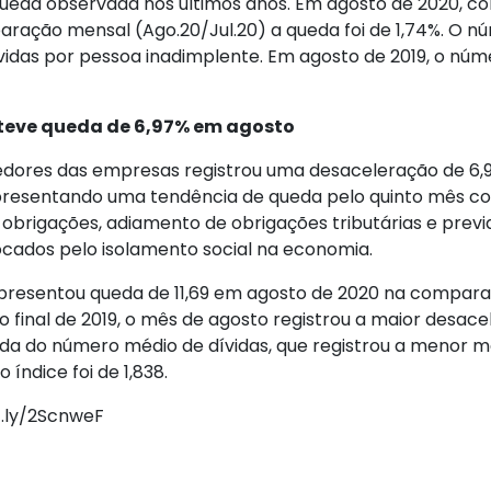
e queda observada nos últimos anos. Em agosto de 2020
ração mensal (Ago.20/Jul.20) a queda foi de 1,74%. O n
ívidas por pessoa inadimplente. Em agosto de 2019, o núme
 teve queda de 6,97% em agosto
 devedores das empresas registrou uma desaceleração de
resentando uma tendência de queda pelo quinto mês cons
obrigações, adiamento de obrigações tributárias e previd
cados pelo isolamento social na economia.
s apresentou queda de 11,69 em agosto de 2020 na comp
final de 2019, o mês de agosto registrou a maior desacel
ueda do número médio de dívidas, que registrou a menor mé
 índice foi de 1,838.
t.ly/2ScnweF