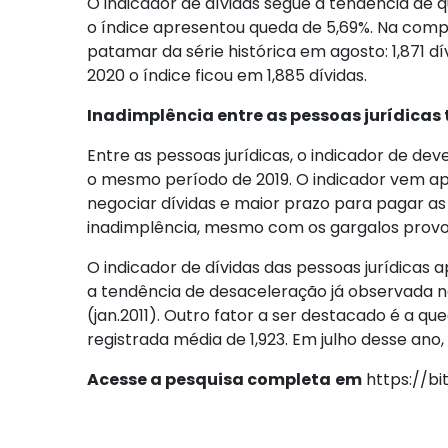
O indicador de dívidas segue a tendência d
o índice apresentou queda de 5,69%. Na compa
patamar da série histórica em agosto: 1,871 d
2020 o índice ficou em 1,885 dívidas.
Inadimplência entre as pessoas jurídicas
Entre as pessoas jurídicas, o indicador de
o mesmo período de 2019. O indicador vem ap
negociar dívidas e maior prazo para pagar as 
inadimplência, mesmo com os gargalos provo
O indicador de dívidas das pessoas jurídica
a tendência de desaceleração já observada no 
(jan.2011). Outro fator a ser destacado é a q
registrada média de 1,923. Em julho desse ano, o
Acesse a pesquisa completa
em
https://bi