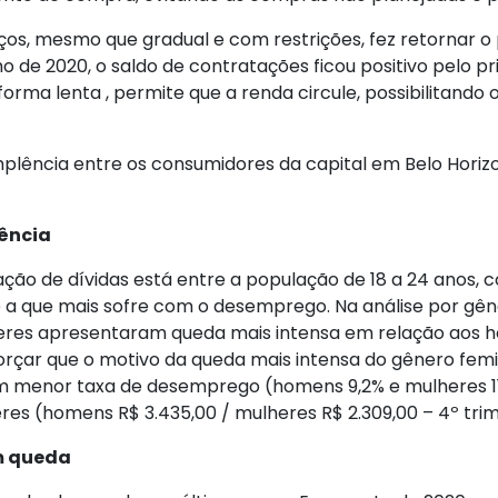
iços, mesmo que gradual e com restrições, fez retornar 
ho de 2020, o saldo de contratações ficou positivo pelo p
ma lenta , permite que a renda circule, possibilitando 
mplência entre os consumidores da capital em Belo Horiz
lência
ração de dívidas está entre a população de 18 a 24 anos,
ria é a que mais sofre com o desemprego. Na análise por g
res apresentaram queda mais intensa em relação aos ho
forçar que o motivo da queda mais intensa do gênero femi
menor taxa de desemprego (homens 9,2% e mulheres 11,2
es (homens R$ 3.435,00 / mulheres R$ 2.309,00 – 4º trime
m queda