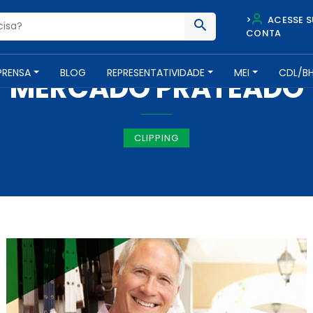
>
ACESSE S
CONTA
IMPRENSA -
21 DE AGOSTO DE 2018
PRENSA
BLOG
REPRESENTATIVIDADE
MEI
CDL/B
MERCADO PRATEADO
CLIPPING