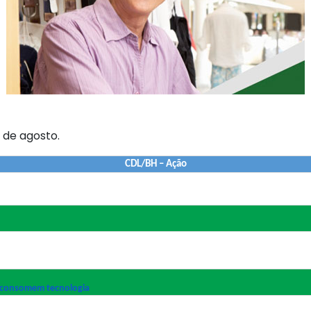
1 de agosto.
CDL/BH – Ação
s consomem tecnologia