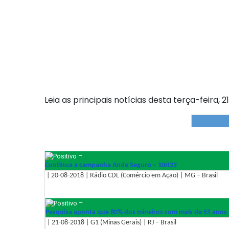
Leia as principais notícias desta terça-feira, 2
–
Continua a campanha Ande Seguro – 10H22
| 20-08-2018 | Rádio CDL (Comércio em Ação) | MG – Brasil
–
Pesquisa aponta que 80% dos mineiros com mais de 55 ano
| 21-08-2018 | G1 (Minas Gerais) | RJ – Brasil