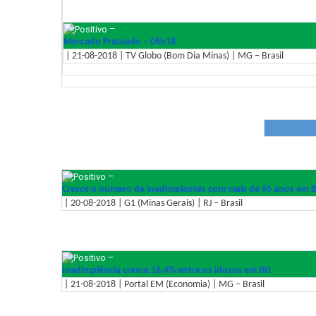
–
Mercado Prateado – 06h18
| 21-08-2018 | TV Globo (Bom Dia Minas) | MG – Brasil
–
Cresce o número de inadimplentes com mais de 65 anos em B
| 20-08-2018 | G1 (Minas Gerais) | RJ – Brasil
–
Inadimplência cresce 16,4% entre os idosos em BH
| 21-08-2018 | Portal EM (Economia) | MG – Brasil