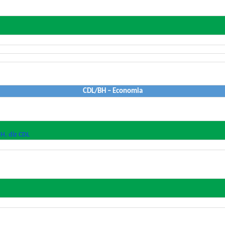
CDL/BH – Economia
H, diz CDL