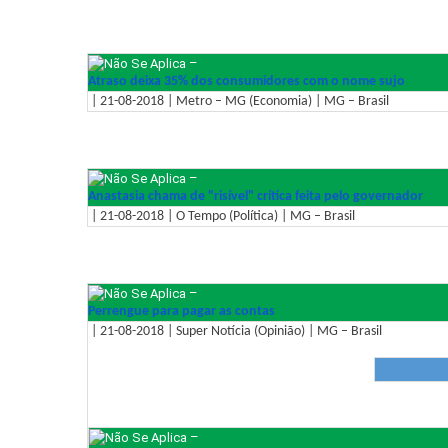
–
Atraso deixa 35% dos consumidores com o nome sujo
| 21-08-2018 | Metro – MG (Economia) | MG – Brasil
–
Anastasia chama de "risível" crítica feita pelo governador
| 21-08-2018 | O Tempo (Política) | MG – Brasil
–
Perrengue para pagar as contas
| 21-08-2018 | Super Notícia (Opinião) | MG – Brasil
–