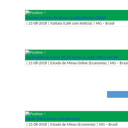
–
Cresceu número de idosos inadimplentes-04h09
| 21-08-2018 | Itatiaia (Café com Notícia) | MG – Brasil
–
Inadimplência cresce 16,4% entre os mais velhos em BH
| 21-08-2018 | Estado de Minas Online (Economia) | MG – Brasi
–
Minas Trend inova com parcerias
| 21-08-2018 | Estado de Minas (Economia) | MG – Brasil