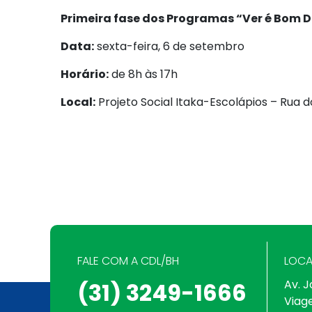
Primeira fase dos Programas “Ver é Bom D
Data:
sexta-feira, 6 de setembro
Horário:
de 8h às 17h
Local:
Projeto Social Itaka-Escolápios – Rua d
FALE COM A CDL/BH
LOCA
Av. J
(31) 3249-1666
Viag