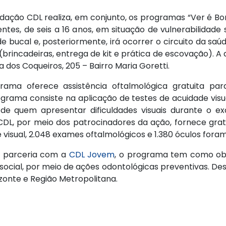
dação CDL realiza, em conjunto, os programas “Ver é Bo
entes, de seis a 16 anos, em situação de vulnerabilidade
 bucal e, posteriormente, irá ocorrer o circuito da saúd
rincadeiras, entrega de kit e prática de escovação). A 
a dos Coqueiros, 205 – Bairro Maria Goretti.
ama oferece assistência oftalmológica gratuita par
rograma consiste na aplicação de testes de acuidade vis
e quem apresentar dificuldades visuais durante o ex
CDL, por meio dos patrocinadores da ação, fornece grat
 visual, 2.048 exames oftalmológicos e 1.380 óculos fora
m parceria com a
CDL Jovem
, o programa tem como obj
social, por meio de ações odontológicas preventivas. Des
izonte e Região Metropolitana.