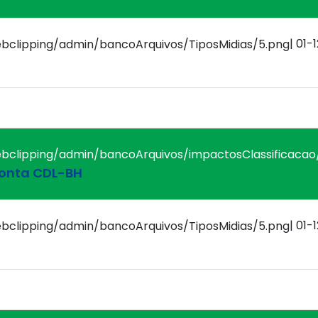
| 01-
ponta CDL-BH
| 01-