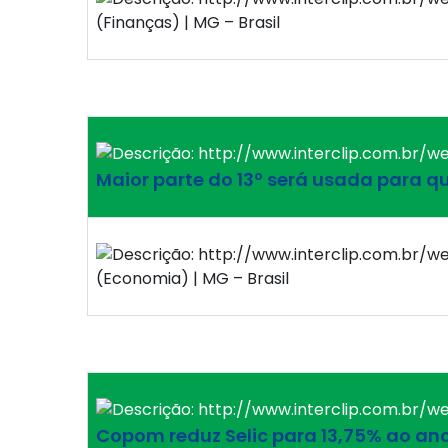
(Finanças) | MG – Brasil
Maior parte do 13º será usada para q
(Economia) | MG – Brasil
Copom reduz Selic para 13,75% ao an