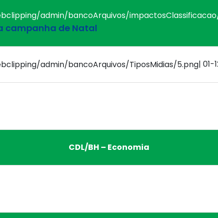
na campanha de Natal
| 01-
CDL/BH – Economia