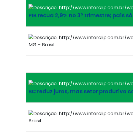
PIB recua 2,9% no 3º trimestre; país s
MG – Brasil
BC reduz juros, mas setor produtivo 
Brasil