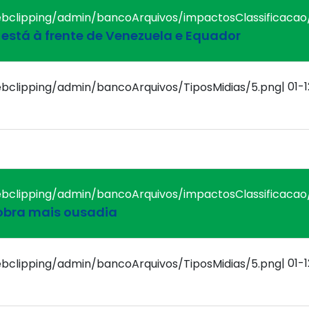
ó está à frente de Venezuela e Equador
| 01-
cobra mais ousadia
| 01