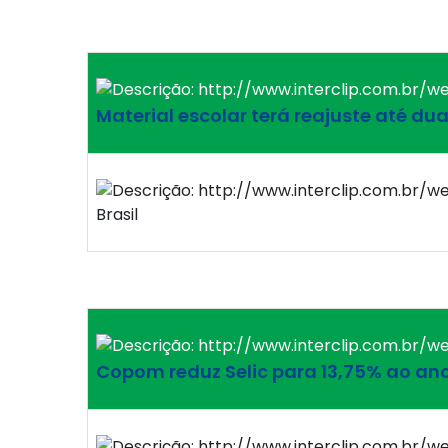
Material escolar terá reajuste até du
Brasil
Copom reduz Selic para 13,75% ao an