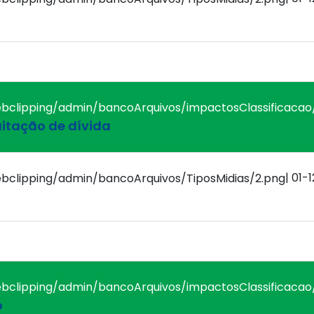
uitação de dívida
| 01-
o