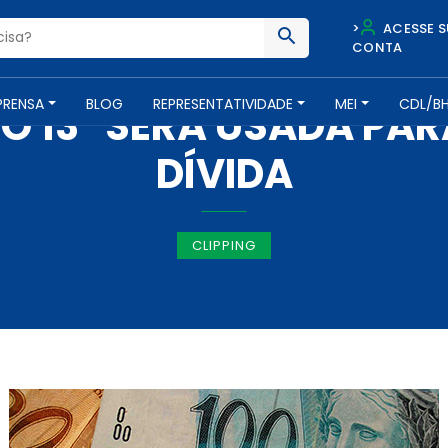
>
ACESSE S
CONTA
IMPRENSA -
1 DE DEZEMBRO DE 2016
PRENSA
BLOG
REPRESENTATIVIDADE
MEI
CDL/B
O 13º SERÁ USADA PA
DÍVIDA
CLIPPING