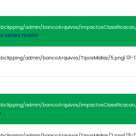
as vezes maior
| 01
o
| 01-