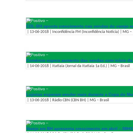
–
CDL-BH aponta crescimento nas vendas do varejo em
| 13-06-2018 | Inconfidência FM (Inconfidência Notícia) | MG – 
–
Comércio espera aumento das vendas com início d
| 14-06-2018 | Itatiaia (Jornal da Itatiaia 1a Ed.) | MG – Brasil
–
Lojistas esperam vender mais durante a Copa do M
| 13-06-2018 | Rádio CBN (CBN BH) | MG – Brasil
–
Varejo em BH apresenta crescimento em abril – 08H3