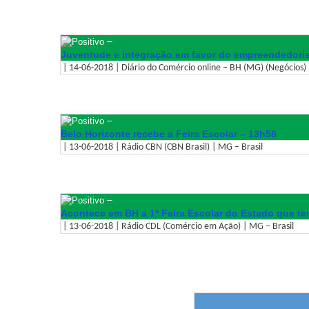
–
Juventude e integração em favor do empreendedor
| 14-06-2018 | Diário do Comércio online – BH (MG) (Negócios) 
–
Belo Horizonte recebe a Feira Escolar – 13h58
| 13-06-2018 | Rádio CBN (CBN Brasil) | MG – Brasil
–
Acontece em BH a 1ª Feira Escolar do Estado que t
| 13-06-2018 | Rádio CDL (Comércio em Ação) | MG – Brasil