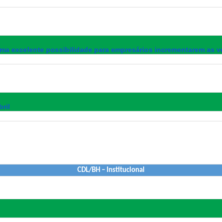
uma excelente possibilidade para empresários incrementarem as 
ril
CDL/BH – Institucional