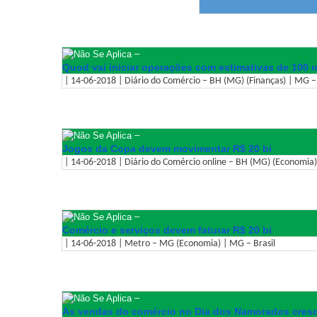
–
Quod vai iniciar operações com estimativas de 100 
| 14-06-2018 | Diário do Comércio – BH (MG) (Finanças) | MG – 
–
Jogos da Copa devem movimentar R$ 20 bi
| 14-06-2018 | Diário do Comércio online – BH (MG) (Economia)
–
Comércio e serviços devem faturar R$ 20 bi
| 14-06-2018 | Metro – MG (Economia) | MG – Brasil
–
As vendas do comércio no Dia dos Namorados cres