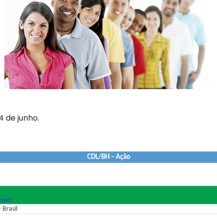
4 de junho.
CDL/BH – Ação
ismo
 Brasil