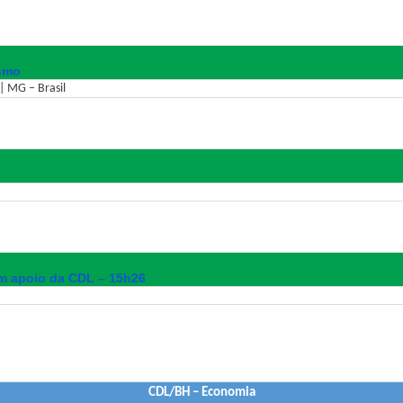
ismo
| MG – Brasil
em apoio da CDL – 15h26
CDL/BH – Economia