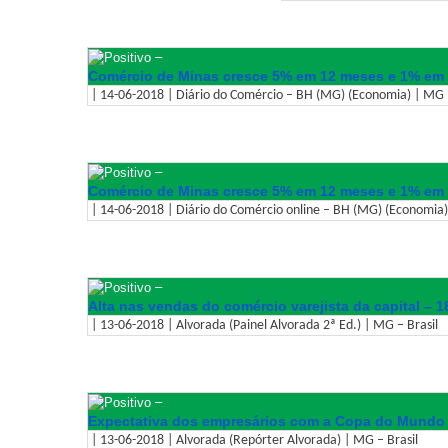
–
Comércio de Minas cresce 5% em 12 meses e 1% em 
| 14-06-2018 | Diário do Comércio – BH (MG) (Economia) | MG –
–
Comércio de Minas cresce 5% em 12 meses e 1% em 
| 14-06-2018 | Diário do Comércio online – BH (MG) (Economia)
–
Alta nas vendas do comércio varejista da capital – 
| 13-06-2018 | Alvorada (Painel Alvorada 2ª Ed.) | MG – Brasil
–
Expectativa dos empresários com a Copa do Mundo
| 13-06-2018 | Alvorada (Repórter Alvorada) | MG – Brasil