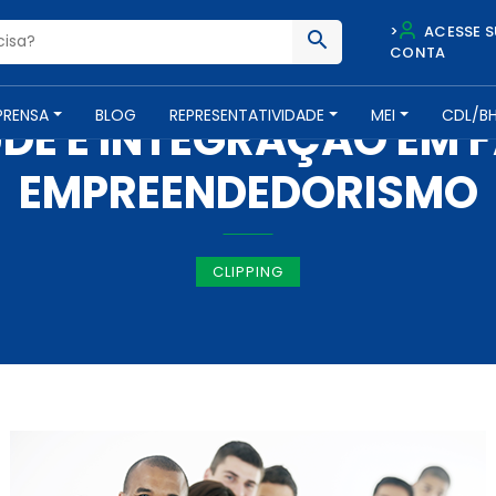
>
ACESSE S
CONTA
IMPRENSA -
14 DE JUNHO DE 2018
PRENSA
BLOG
REPRESENTATIVIDADE
MEI
CDL/B
DE E INTEGRAÇÃO EM 
EMPREENDEDORISMO
CLIPPING