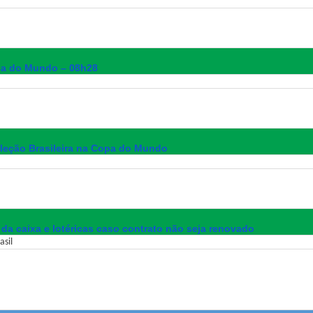
opa do Mundo – 08h28
leção Brasileira na Copa do Mundo
da caixa e lotéricas caso contrato não seja renovado
asil