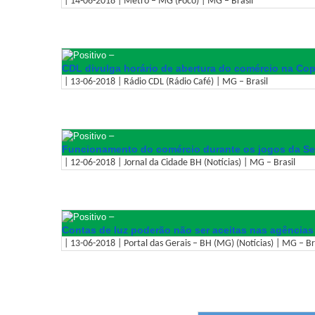
| 14-06-2018 | Metro – MG (Foco) | MG – Brasil
–
CDL divulga horário de abertura do comércio na C
| 13-06-2018 | Rádio CDL (Rádio Café) | MG – Brasil
–
Funcionamento do comércio durante os jogos da Se
| 12-06-2018 | Jornal da Cidade BH (Notícias) | MG – Brasil
–
Contas de luz poderão não ser aceitas nas agências 
| 13-06-2018 | Portal das Gerais – BH (MG) (Notícias) | MG – Br