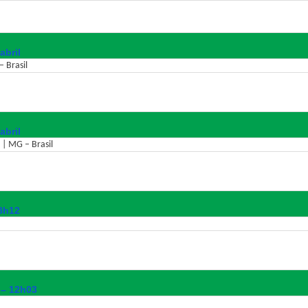
abril
 Brasil
abril
 | MG – Brasil
18h12
 – 12h03