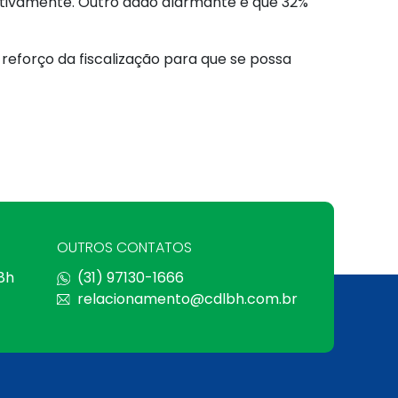
nitivamente. Outro dado alarmante é que 32%
eforço da fiscalização para que se possa
OUTROS CONTATOS
 8h
(31) 97130-1666
relacionamento@cdlbh.com.br