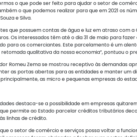
rmos o que pode ser feito para ajudar o setor de comérc
também o que podemos realizar para que em 2021 os núm
ouza e Silva.
antes que possuem contas de água e luz em atraso com a
ros. Os interessados têm até o dia 31 de maio para fazer 
 para os comerciantes. Este parcelamento é um alento
retomada qualitativa da nossa economia”, pontuou o p
ador Romeu Zema se mostrou receptivo às demandas apre
nter as portas abertas para as entidades e manter um 
, principalmente, as micro e pequenas empresas do estado”
dades destaca-se a possibilidade em empresas quitarem 
que permite ao Estado parcelar créditos tributários deco
s linhas de crédito.
que o setor de comércio e serviços possa voltar a funci