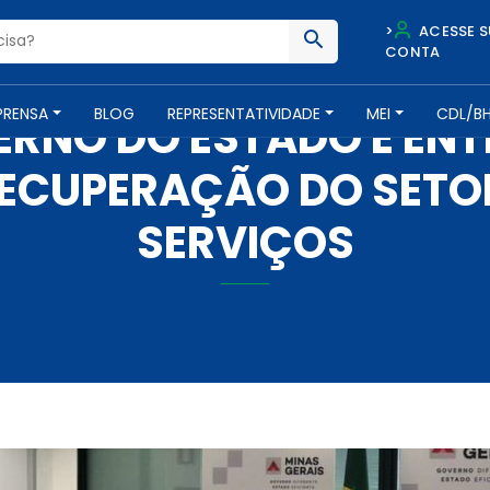
>
ACESSE S
CONTA
IMPRENSA -
20 DE ABRIL DE 2021
PRENSA
BLOG
REPRESENTATIVIDADE
MEI
CDL/B
ERNO DO ESTADO E EN
RECUPERAÇÃO DO SETOR
SERVIÇOS