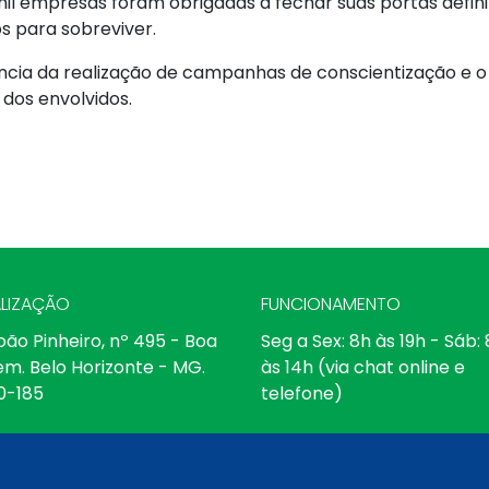
 mil empresas foram obrigadas a fechar suas portas defi
s para sobreviver.
ia da realização de campanhas de conscientização e o r
dos envolvidos.
LIZAÇÃO
FUNCIONAMENTO
oão Pinheiro, nº 495 - Boa
Seg a Sex: 8h às 19h - Sáb:
em. Belo Horizonte - MG.
às 14h (via chat online e
0-185
telefone)