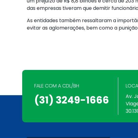
um prejuízo de R$ 8,8 bilhões e cerca de 203
das empresas tiveram que demitir funcionário
As entidades também ressaltaram a importânc
evitar as aglomerações, bem como a punição 
FALE COM A CDL/BH
LOCA
Av. J
(31) 3249-1666
Viag
30.13