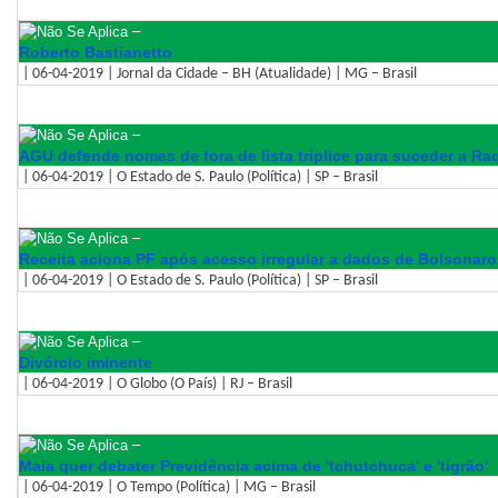
–
Roberto Bastianetto
| 06-04-2019 | Jornal da Cidade – BH (Atualidade) | MG – Brasil
–
AGU defende nomes de fora de lista tríplice para suceder a R
| 06-04-2019 | O Estado de S. Paulo (Política) | SP – Brasil
–
Receita aciona PF após acesso irregular a dados de Bolsonaro
| 06-04-2019 | O Estado de S. Paulo (Política) | SP – Brasil
–
Divórcio iminente
| 06-04-2019 | O Globo (O País) | RJ – Brasil
–
Maia quer debater Previdência acima de 'tchutchuca' e 'tigrão'
| 06-04-2019 | O Tempo (Política) | MG – Brasil