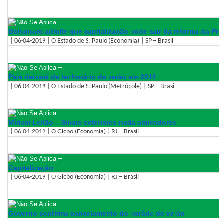
–
Bolsonaro admite que capitalização pode sair da reforma da P
| 06-04-2019 | O Estado de S. Paulo (Economia) | SP – Brasil
–
País deixará de ter horário de verão em 2019
| 06-04-2019 | O Estado de S. Paulo (Metrópole) | SP – Brasil
–
Míriam Leitão – Sinais exteriores nada animadores
| 06-04-2019 | O Globo (Economia) | RJ – Brasil
–
Capitalização
| 06-04-2019 | O Globo (Economia) | RJ – Brasil
–
Governo confirma cancelamento do horário de verão