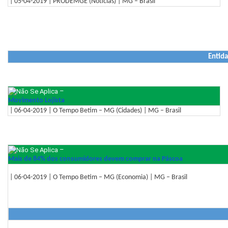
| 05-04-2019 | PRODEMGE (Notícias) | MG – Brasil
Entida
–
Movimento Lojista
| 06-04-2019 | O Tempo Betim – MG (Cidades) | MG – Brasil
–
Mais de 84% dos consumidores devem comprar na Páscoa
| 06-04-2019 | O Tempo Betim – MG (Economia) | MG – Brasil