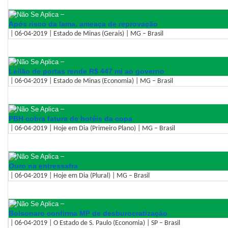
–
Após risco da lama, ameaça de reprovação
| 06-04-2019 | Estado de Minas (Gerais) | MG – Brasil
–
Leilão de portas rende R$ 447 mi ao governo
| 06-04-2019 | Estado de Minas (Economia) | MG – Brasil
–
PBH cobra fatura de hotéis da copa
| 06-04-2019 | Hoje em Dia (Primeiro Plano) | MG – Brasil
–
Ouro na entressafra
| 06-04-2019 | Hoje em Dia (Plural) | MG – Brasil
–
Bolsonaro confirma MP de desburocratização
| 06-04-2019 | O Estado de S. Paulo (Economia) | SP – Brasil