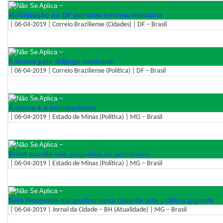
–
Mobilização no DF por uma reforma tributária
| 06-04-2019 | Correio Braziliense (Cidades) | DF – Brasil
–
A busca pelo diálogo continua
| 06-04-2019 | Correio Braziliense (Política) | DF – Brasil
–
A marca é a transparência
| 06-04-2019 | Estado de Minas (Política) | MG – Brasil
–
Brant acordo não prejudica os servidores
| 06-04-2019 | Estado de Minas (Política) | MG – Brasil
–
Belo Horizonte vai ganhar nova obra de arte pública gigante
| 06-04-2019 | Jornal da Cidade – BH (Atualidade) | MG – Brasil