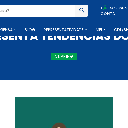
>
ACESSE S
CONTA
IMPRENSA -
26 DE FEVEREIRO DE 2019
PRENSA
BLOG
REPRESENTATIVIDADE
MEI
CDL/B
SENTA TENDÊNCIAS DO
CLIPPING