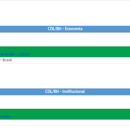
CDL/BH – Economia
al de BH – 12h14
 Brasil
CDL/BH – Institucional
a-feira