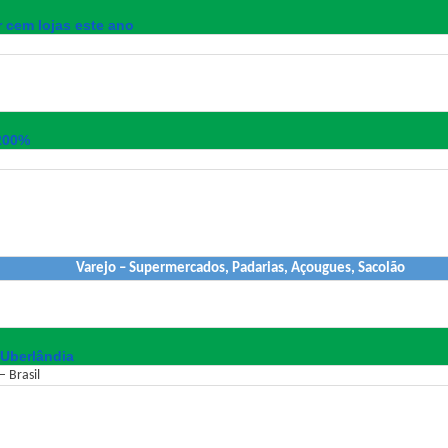
 cem lojas este ano
 200%
Varejo – Supermercados, Padarias, Açougues, Sacolão
 Uberlândia
 Brasil