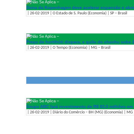
–
Dona da Kopenhagen deve acelerar expansão e abrir
| 26-02-2019 | O Estado de S. Paulo (Economia) | SP – Brasil
–
Preço de hortifrúti dispara, e quilo do chuchu sobe
| 26-02-2019 | O Tempo (Economia) | MG – Brasil
–
Grupo ABC fará investimento de R$ 83,5 milhões em
| 26-02-2019 | Diário do Comércio – BH (MG) (Economia) | MG –