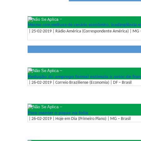
–
Mesmo com melhora do cenário econômico, inadimplência en
| 25-02-2019 | Rádio América (Correspondente América) | MG –
–
Redução do emprego formal estimula o setor de fra
| 26-02-2019 | Correio Braziliense (Economia) | DF – Brasil
–
Para manter o pique na folia
| 26-02-2019 | Hoje em Dia (Primeiro Plano) | MG – Brasil