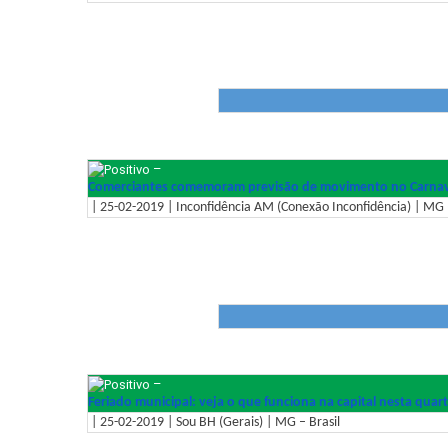
–
Comerciantes comemoram previsão de movimento no Carnav
| 25-02-2019 | Inconfidência AM (Conexão Inconfidência) | MG –
–
Feriado municipal: veja o que funciona na capital nesta quart
| 25-02-2019 | Sou BH (Gerais) | MG – Brasil