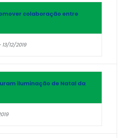
promover colaboração entre
 13/12/2019
uram iluminação de Natal da
2019