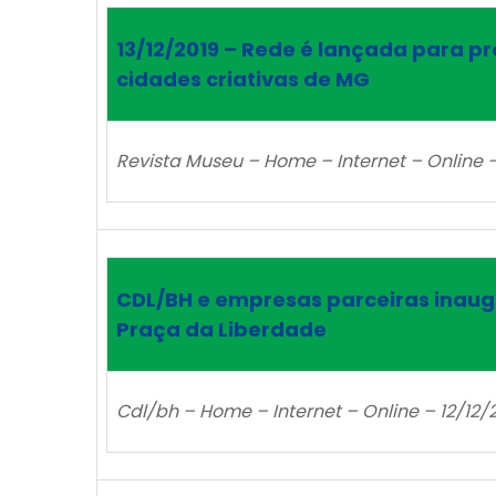
13/12/2019 – Rede é lançada para 
cidades criativas de MG
Revista Museu – Home – Internet – Online –
CDL/BH e empresas parceiras inaug
Praça da Liberdade
Cdl/bh – Home – Internet – Online – 12/12/