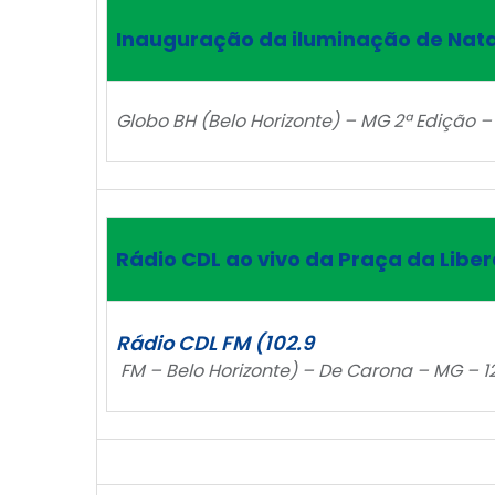
Inauguração da iluminação de Nata
Globo BH (Belo Horizonte) – MG 2ª Edição –
Rádio CDL ao vivo da Praça da Libe
Rádio CDL FM (102.9
FM – Belo Horizonte) – De Carona – MG – 1