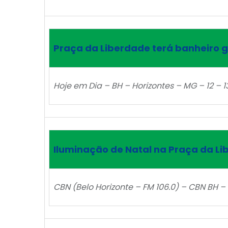
Praça da Liberdade terá banheiro g
Hoje em Dia – BH – Horizontes – MG – 12 – 
Iluminação de Natal na Praça da Li
CBN (Belo Horizonte – FM 106.0) – CBN BH – 