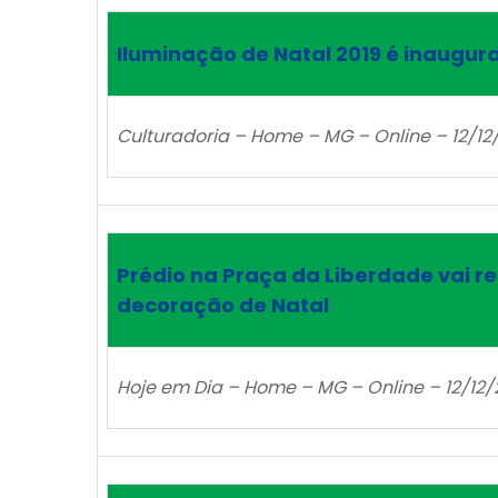
Iluminação de Natal 2019 é inaugur
Culturadoria – Home – MG – Online – 12/12
Prédio na Praça da Liberdade vai r
decoração de Natal
Hoje em Dia – Home – MG – Online – 12/12/