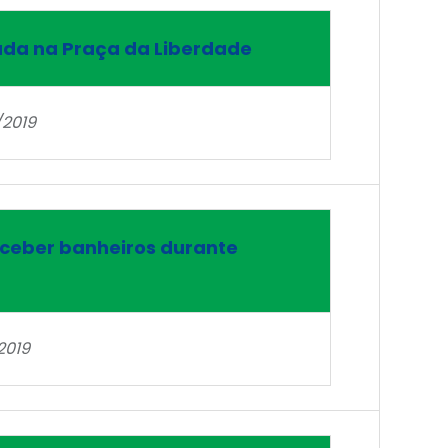
ada na Praça da Liberdade
/2019
eceber banheiros durante
2019