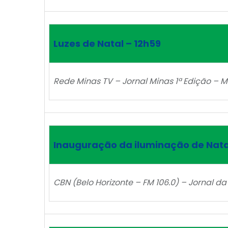
Luzes de Natal – 12h59
Rede Minas TV – Jornal Minas 1ª Edição – M
Inauguração da iluminação de Nata
CBN (Belo Horizonte – FM 106.0) – Jornal da