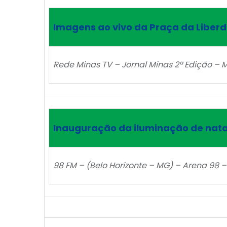
Imagens ao vivo da Praça da Liber
Rede Minas TV – Jornal Minas 2ª Edição – M
Inauguração da iluminação de nata
98 FM – (Belo Horizonte – MG) – Arena 98 –