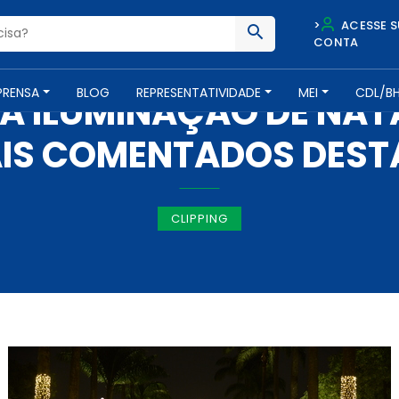
>
ACESSE S
CONTA
IMPRENSA -
13 DE DEZEMBRO DE 2019
PRENSA
BLOG
REPRESENTATIVIDADE
MEI
CDL/B
 ILUMINAÇÃO DE NATA
IS COMENTADOS DESTA
CLIPPING