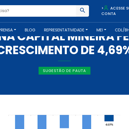
>
ACESSE S
CONTA
IMPRENSA -
28 DE JANEIRO DE 2016
PRENSA
BLOG
REPRESENTATIVIDADE
MEI
CDL/B
NA CAPITAL MINEIRA 
CRESCIMENTO DE 4,69
SUGESTÃO DE PAUTA