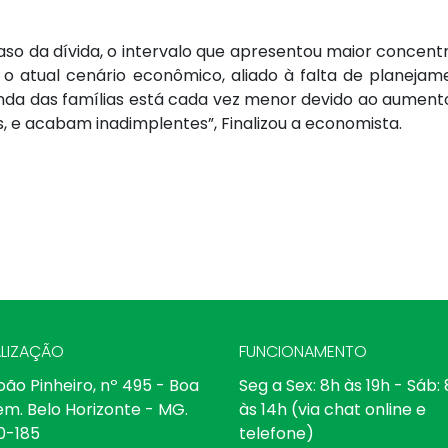
so da dívida, o intervalo que apresentou maior concent
, o atual cenário econômico, aliado à falta de planeja
a das famílias está cada vez menor devido ao aumento 
 e acabam inadimplentes”, Finalizou a economista.
LIZAÇÃO
FUNCIONAMENTO
oão Pinheiro, nº 495 - Boa
Seg a Sex: 8h às 19h - Sáb:
em. Belo Horizonte - MG.
às 14h (via chat online e
0-185
telefone)