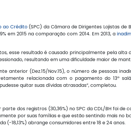
o ao Crédito
(SPC) da Câmara de Dirigentes Lojistas de 
,69% em 2015 na comparação com 2014. Em 2013, a
inadi
os, esse resultado é causado principalmente pela alta
essionado, resultando em uma dificuldade maior de mante
anterior (Dez.15/Nov.15), o número de pessoas inadi
etamente relacionada com o pagamento do 13º salár
udesse quitar suas dívidas atrasadas”, completou.
parte dos registros (30,36%) no SPC da CDL/BH foi de co
ente por suas famílias e que estão sentindo mais no bo
eda (-18,13%) abrange consumidores entre 18 e 24 anos.