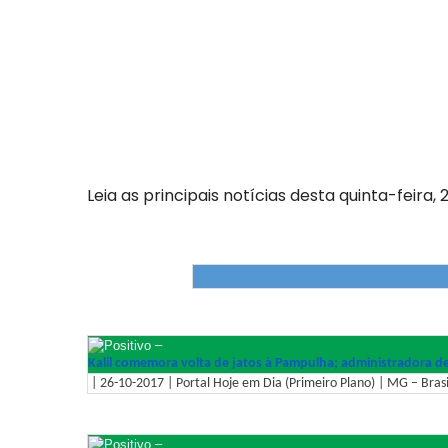
Leia as principais notícias desta quinta-feira,
–
Kalil comemora volta de jatos à Pampulha; administradora d
| 26-10-2017 | Portal Hoje em Dia (Primeiro Plano) | MG – Brasi
–