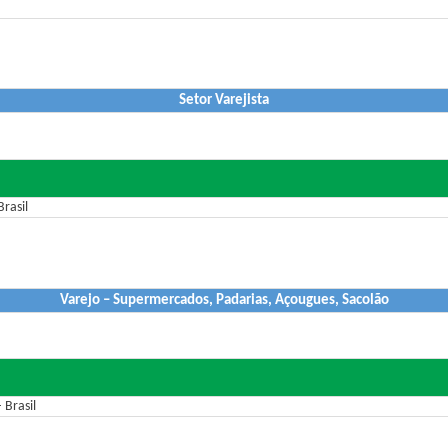
Setor Varejista
rasil
Varejo – Supermercados, Padarias, Açougues, Sacolão
 Brasil