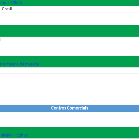
 ano – 17h46
 Brasil
l
 para menos da metade
Centros Comerciais
nicípio – 12h02