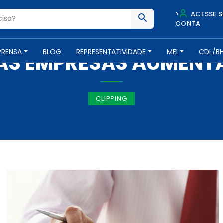
>
ACESSE S
CONTA
IMPRENSA -
17 DE MARÇO DE 2017
PRENSA
BLOG
REPRESENTATIVIDADE
MEI
CDL/B
AS EMPRESAS AUMENTA
CLIPPING