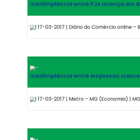
Inadimplência entre PJs avança em B
| 17-03-2017 | Diário do Comércio online –
–
Inadimplência entre empresas cresce
| 17-03-2017 | Metro – MG (Economia) | MG 
–