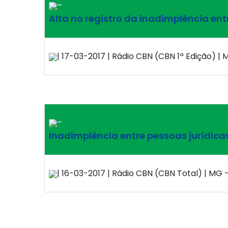
–
Alta no registro da inadimplência en
| 17-03-2017 | Rádio CBN (CBN 1ª Edição) | M
–
Inadimplência entre pessoas jurídicas
| 16-03-2017 | Rádio CBN (CBN Total) | MG –