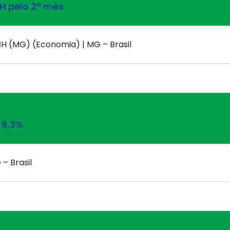
H pelo 2º mês
 BH (MG) (Economia) | MG – Brasil
 9,3%
– Brasil