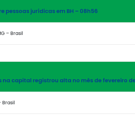
tre pessoas jurídicas em BH – 08h56
G – Brasil
 na capital registrou alta no mês de fevereiro d
 Brasil