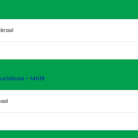
Brasil
urídicas – 14h19
asil