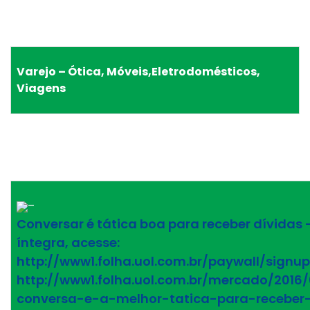
Varejo – Ótica, Móveis,Eletrodomésticos,
Viagens
–
Conversar é tática boa para receber dívidas –
íntegra, acesse:
http://www1.folha.uol.com.br/paywall/signup
http://www1.folha.uol.com.br/mercado/2016
conversa-e-a-melhor-tatica-para-receber