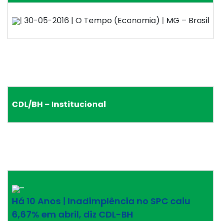
| 30-05-2016 | O Tempo (Economia) | MG – Brasil
CDL/BH – Institucional
–
Há 10 Anos | Inadimplência no SPC caiu
6,67% em abril, diz CDL-BH