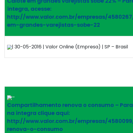
Calote em grandes varejistas sobe 22% – Para
íntegra, acesse:
http://www.valor.com.br/empresas/4580267
em-grandes-varejistas-sobe-22
| 30-05-2016 | Valor Online (Empresa) | SP – Brasil
–
Compartilhamento renova o consumo – Para
na íntegra clique aqui:
http://www.valor.com.br/empresas/458009
renova-o-consumo