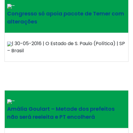
–
Congresso só apoia pacote de Temer com
alterações
| 30-05-2016 | O Estado de S. Paulo (Política) | SP
– Brasil
–
Amália Goulart – Metade dos prefeitos
não será reeleita e PT encolherá