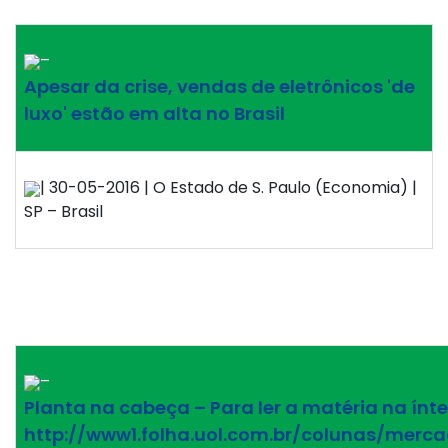
–
Apesar da crise, vendas de eletrônicos 'de
luxo' estão em alta no Brasil
| 30-05-2016 | O Estado de S. Paulo (Economia) |
SP – Brasil
–
Planta na cabeça – Para ler a matéria na ínte
http://www1.folha.uol.com.br/colunas/merc