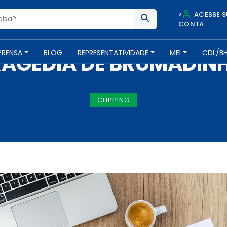
>
ACESSE S
CONTA
IMPRENSA -
29 DE JANEIRO DE 2019
PRENSA
BLOG
REPRESENTATIVIDADE
MEI
CDL/B
RAGÉDIA DE BRUMADIN
CLIPPING