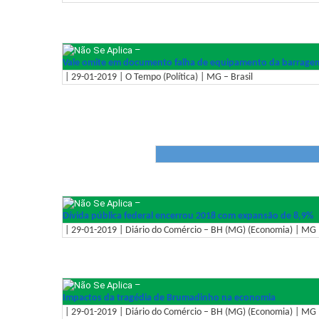
–
Vale omite em documento falha de equipamento da barrage
| 29-01-2019 | O Tempo (Política) | MG – Brasil
–
Dívida pública federal encerrou 2018 com expansão de 8,9%
| 29-01-2019 | Diário do Comércio – BH (MG) (Economia) | MG –
–
Impactos da tragédia de Brumadinho na economia
| 29-01-2019 | Diário do Comércio – BH (MG) (Economia) | MG –