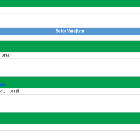
Setor Varejista
 Brasil
ação
MG – Brasil