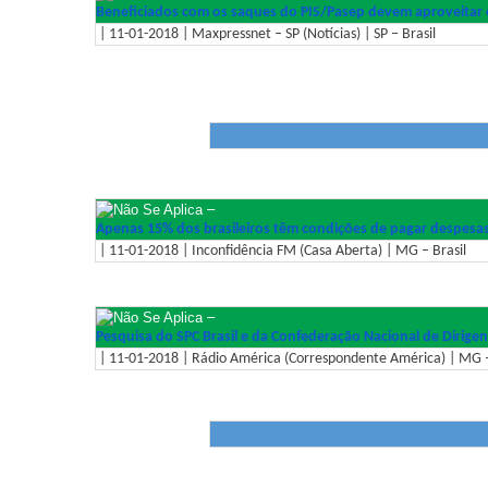
Beneficiados com os saques do PIS/Pasep devem aproveitar o 
| 11-01-2018 | Maxpressnet – SP (Notícias) | SP – Brasil
–
Apenas 15% dos brasileiros têm condições de pagar despesa
| 11-01-2018 | Inconfidência FM (Casa Aberta) | MG – Brasil
–
Pesquisa do SPC Brasil e da Confederação Nacional de Dirigen
| 11-01-2018 | Rádio América (Correspondente América) | MG –