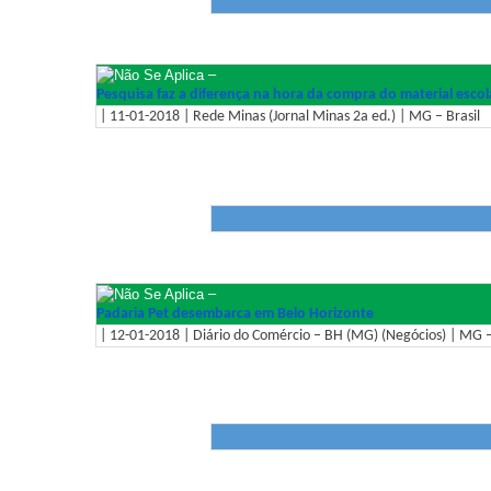
–
Pesquisa faz a diferença na hora da compra do material escol
| 11-01-2018 | Rede Minas (Jornal Minas 2a ed.) | MG – Brasil
–
Padaria Pet desembarca em Belo Horizonte
| 12-01-2018 | Diário do Comércio – BH (MG) (Negócios) | MG –