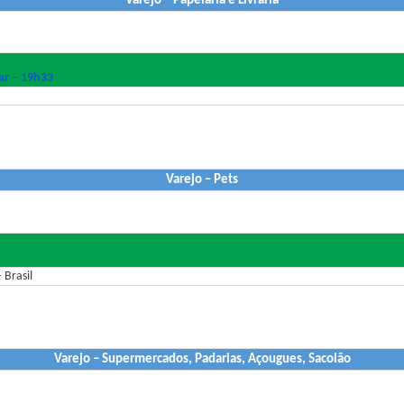
Varejo – Papelaria e Livraria
ar – 19h33
Varejo – Pets
 Brasil
Varejo – Supermercados, Padarias, Açougues, Sacolão