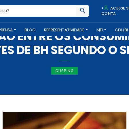
>
ACESSE S
CONTA
IMPRENSA -
12 DE JANEIRO DE 2018
PRENSA
BLOG
REPRESENTATIVIDADE
MEI
CDL/B
ÃO ENTRE OS CONSUM
ES DE BH SEGUNDO O S
CLIPPING