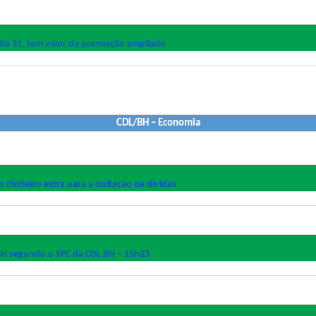
dia 31, tem valor da premiação ampliado
CDL/BH – Economia
dinheiro extra para a quitação de dívidas
BH segundo o SPC da CDL BH – 15h23