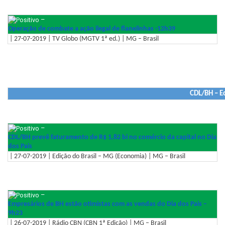
–
Operação de combate a ação ilegal de flanelinhas -12h39
| 27-07-2019 | TV Globo (MGTV 1ª ed.) | MG – Brasil
CDL/BH – E
–
CDL/BH prevê faturamento de R$ 1,82 bi no comércio da capital no Dia
dos Pais
| 27-07-2019 | Edição do Brasil – MG (Economia) | MG – Brasil
–
Empresários de BH estão otimistas com as vendas do Dia dos Pais –
9h23
| 26-07-2019 | Rádio CBN (CBN 1ª Edição) | MG – Brasil