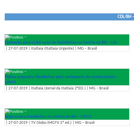
CDL/BH –
–
Operação para coibir ação de flanelinhas no Centro de BH – 11h
| 27-07-2019 | Itatiaia (Itatiaia Urgente) | MG – Brasil
–
Polícia enquadra flanelinhas após reclamação de comerciantes –
12h53
| 27-07-2019 | Itatiaia (Jornal da Itatiaia 2ªED.) | MG – Brasil
–
Ação contra flanelinhas no Centro de BH – 19h13
| 27-07-2019 | TV Globo (MGTV 2ª ed.) | MG – Brasil