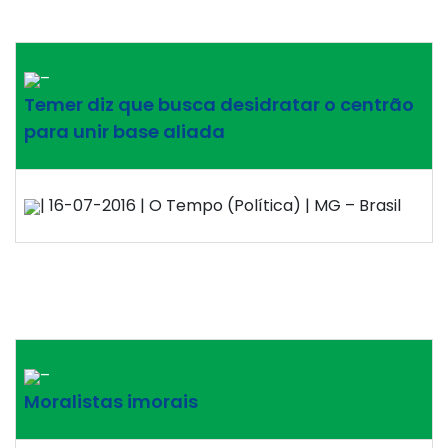
–
Temer diz que busca desidratar o centrão
para unir base aliada
| 16-07-2016 | O Tempo (Política) | MG – Brasil
–
Moralistas imorais