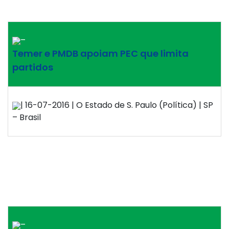
–
Temer e PMDB apoiam PEC que limita
partidos
| 16-07-2016 | O Estado de S. Paulo (Política) | SP
– Brasil
–