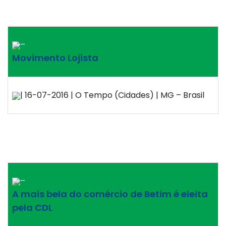
–
Movimento Lojista
| 16-07-2016 | O Tempo (Cidades) | MG – Brasil
–
A mais bela do comércio de Betim é eleita
pela CDL