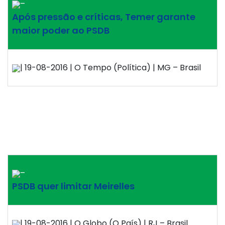
–
Após pressão e críticas, Temer garante
maior poder ao PSDB
| 19-08-2016 | O Tempo (Política) | MG – Brasil
–
PSDB quer limitar Meirelles
| 19-08-2016 | O Globo (O País) | RJ – Brasil