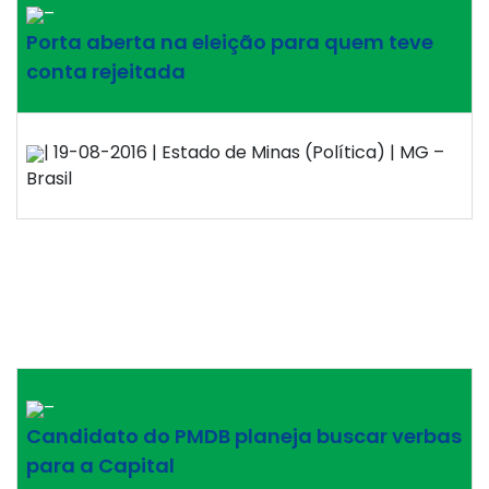
–
Porta aberta na eleição para quem teve
conta rejeitada
| 19-08-2016 | Estado de Minas (Política) | MG –
Brasil
–
Candidato do PMDB planeja buscar verbas
para a Capital