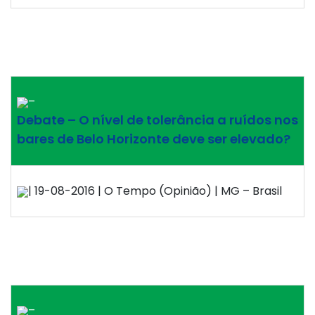
–
Debate – O nível de tolerância a ruídos nos
bares de Belo Horizonte deve ser elevado?
| 19-08-2016 | O Tempo (Opinião) | MG – Brasil
–