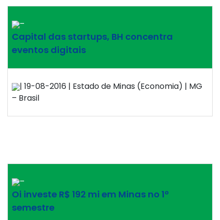
–
Capital das startups, BH concentra
eventos digitais
| 19-08-2016 | Estado de Minas (Economia) | MG
– Brasil
–
Oi investe R$ 192 mi em Minas no 1º
semestre