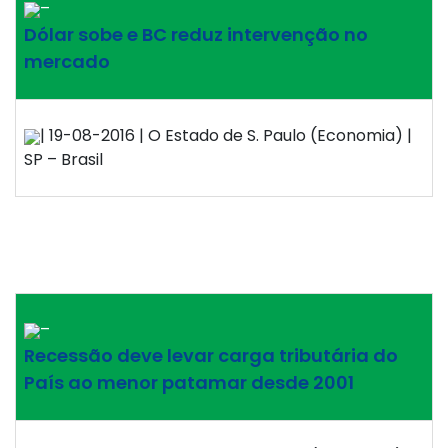
–
Dólar sobe e BC reduz intervenção no
mercado
| 19-08-2016 | O Estado de S. Paulo (Economia) |
SP – Brasil
–
Recessão deve levar carga tributária do
País ao menor patamar desde 2001