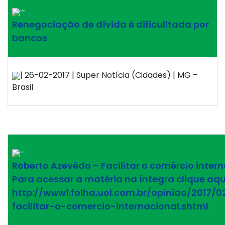
–
Renegociação de dívida é dificulltada por
bancos
| 26-02-2017 | Super Notícia (Cidades) | MG –
Brasil
–
Roberto Azevêdo – Facilitar o comércio intern
Para acessar a matéria na íntegra clique aqu
http://www1.folha.uol.com.br/opiniao/2017/0
facilitar-o-comercio-internacional.shtml