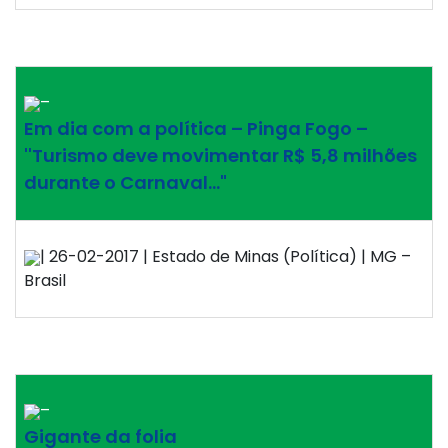
–
Em dia com a política – Pinga Fogo –
''Turismo deve movimentar R$ 5,8 milhões
durante o Carnaval…"
| 26-02-2017 | Estado de Minas (Política) | MG –
Brasil
–
Gigante da folia