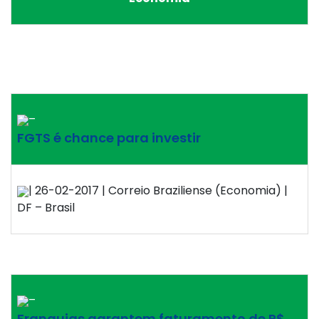
–
FGTS é chance para investir
| 26-02-2017 | Correio Braziliense (Economia) |
DF – Brasil
–
Franquias garantem faturamento de R$