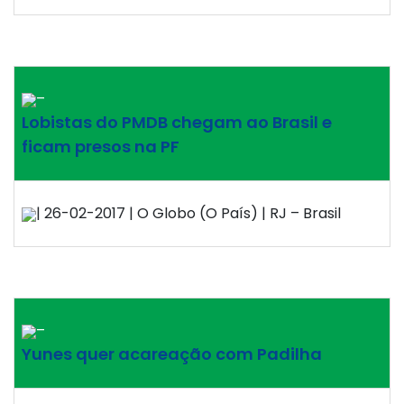
–
Lobistas do PMDB chegam ao Brasil e
ficam presos na PF
| 26-02-2017 | O Globo (O País) | RJ – Brasil
–
Yunes quer acareação com Padilha