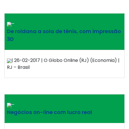
–
De roldana a sola de tênis, com impressão
3D
| 26-02-2017 | O Globo Online (RJ) (Economia) |
RJ – Brasil
–
Negócios on-line com lucro real