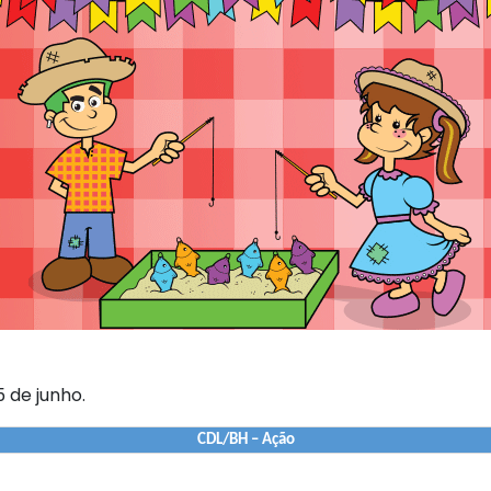
5 de junho.
CDL/BH – Ação