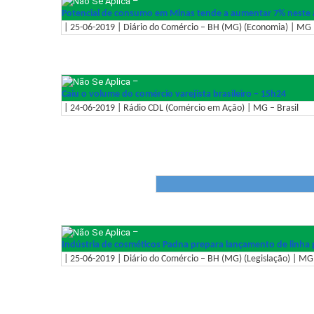
–
Potencial de consumo em Minas tende a aumentar 7% neste
| 25-06-2019 | Diário do Comércio – BH (MG) (Economia) | MG –
–
Caiu o volume do comércio varejista brasileiro – 15h24
| 24-06-2019 | Rádio CDL (Comércio em Ação) | MG – Brasil
–
Indústria de cosméticos Padna prepara lançamento de linha p
| 25-06-2019 | Diário do Comércio – BH (MG) (Legislação) | MG 