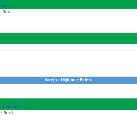
 ano
 Brasil
Varejo – Higiene e Beleza
rofissional
– Brasil