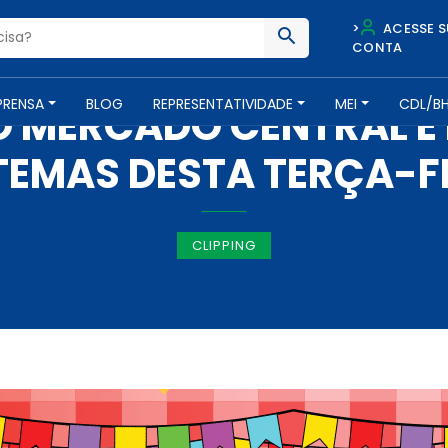
>
ACESSE S
CONTA
IMPRENSA -
25 DE JUNHO DE 2019
PRENSA
BLOG
REPRESENTATIVIDADE
MEI
CDL/B
O MERCADO CENTRAL É
TEMAS DESTA TERÇA-F
CLIPPING