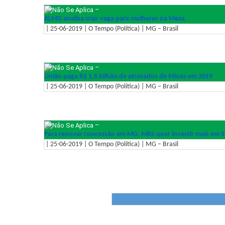
–
ALMG analisa criar vaga para mulheres na Mesa
| 25-06-2019 | O Tempo (Política) | MG – Brasil
–
União paga R$ 1,6 bilhão de atrasados de Minas em 2019
| 25-06-2019 | O Tempo (Política) | MG – Brasil
–
Para renovar concessão em MG, MRS quer investir mais em S
| 25-06-2019 | O Tempo (Política) | MG – Brasil