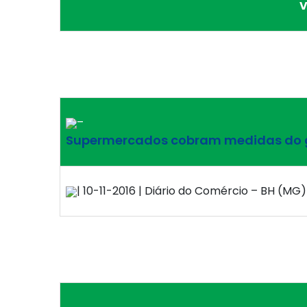
V
–
Supermercados cobram medidas do g
| 10-11-2016 | Diário do Comércio – BH (MG