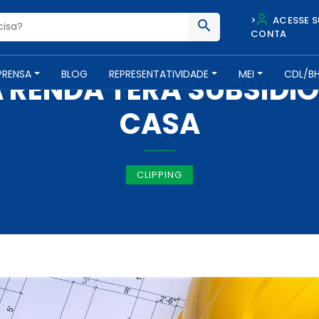
>
ACESSE S
CONTA
IMPRENSA -
10 DE NOVEMBRO DE 2016
PRENSA
BLOG
REPRESENTATIVIDADE
MEI
CDL/B
A RENDA TERÁ SUBSÍD
CASA
CLIPPING