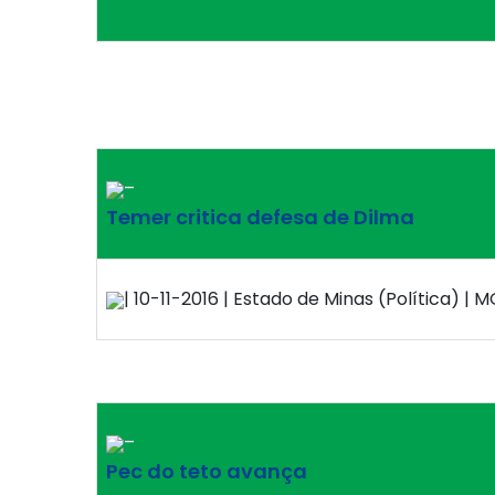
–
Temer critica defesa de Dilma
| 10-11-2016 | Estado de Minas (Política) | M
–
Pec do teto avança