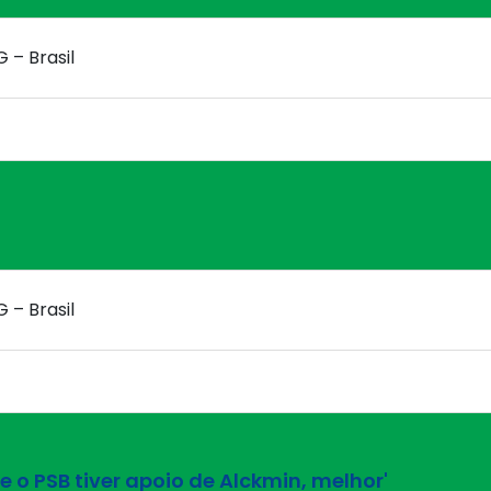
G – Brasil
G – Brasil
e o PSB tiver apoio de Alckmin, melhor'