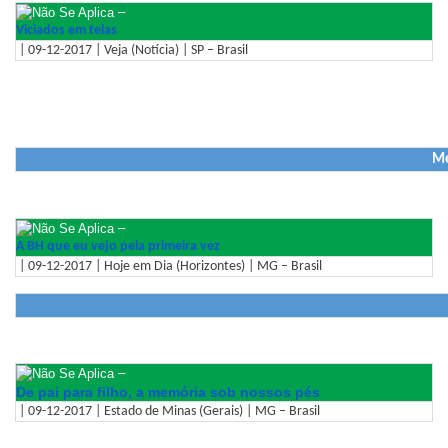
–
Viciados em telas
| 09-12-2017 | Veja (Notícia) | SP – Brasil
Me
–
A BH que eu vejo pela primeira vez
| 09-12-2017 | Hoje em Dia (Horizontes) | MG – Brasil
–
De pai para filho, a memória sob nossos pés
| 09-12-2017 | Estado de Minas (Gerais) | MG – Brasil