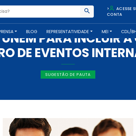
>
ACESSE S
CONTA
IMPRENSA -
10 DE NOVEMBRO DE 2015
PRENSA
BLOG
REPRESENTATIVIDADE
MEI
CDL/B
 UNEM PARA INCLUIR A 
RO DE EVENTOS INTER
SUGESTÃO DE PAUTA