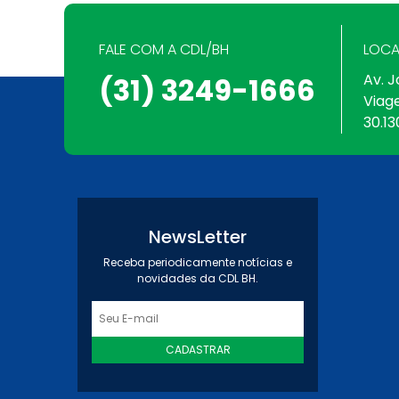
FALE COM A CDL/BH
LOCA
Av. J
(31) 3249-1666
Viag
30.13
NewsLetter
Receba periodicamente notícias e
novidades da CDL BH.
CADASTRAR