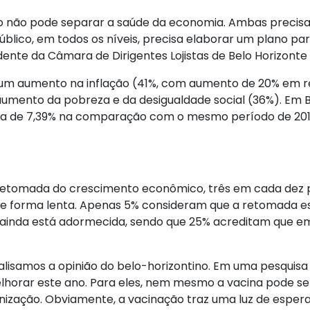
o não pode separar a saúde da economia. Ambas precisa
lico, em todos os níveis, precisa elaborar um plano pa
ente da Câmara de Dirigentes Lojistas de Belo Horizonte 
 um aumento na inflação (41%, com aumento de 20% em re
aumento da pobreza e da desigualdade social (36%). Em B
a de 7,39% na comparação com o mesmo período de 2019.
etomada do crescimento econômico, três em cada dez pes
e forma lenta. Apenas 5% consideram que a retomada es
ainda está adormecida, sendo que 25% acreditam que e
lisamos a opinião do belo-horizontino. Em uma pesquisa
lhorar este ano. Para eles, nem mesmo a vacina pode se
unização. Obviamente, a vacinação traz uma luz de espe