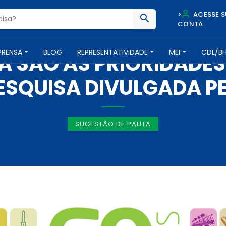
>
ACESSE S
CONTA
IMPRENSA -
3 DE FEVEREIRO DE 2021
PRENSA
BLOG
REPRESENTATIVIDADE
MEI
CDL/B
 SÃO AS PRIORIDADES
ESQUISA DIVULGADA PE
SUGESTÃO DE PAUTA