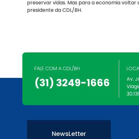
preservar vidas. Mas para a economia voltar a
presidente da CDL/BH.
FALE COM A CDL/BH
LOCA
Av. J
(31) 3249-1666
Viag
30.13
NewsLetter