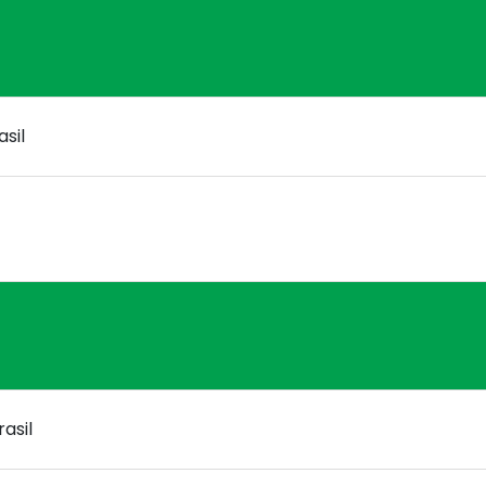
sil
asil