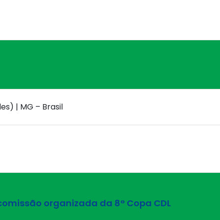
s) | MG – Brasil
A comissão organizada da 8° Copa CDL