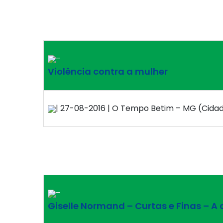
–
Violência contra a mulher
| 27-08-2016 | O Tempo Betim – MG (Cidade
–
Giselle Normand – Curtas e Finas – 