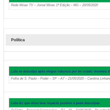
Rede Minas TV – Jornal Minas 1ª Edição – MG – 20/05/2020
Política
Lula se desculpa após elogiar natureza por ter criado 'monstro d
Folha de S. Paulo – Poder – SP – A7 – 21/05/2020 – Carolina Linhar
Lula diz que vírus teve impacto positivo e pede desculpas