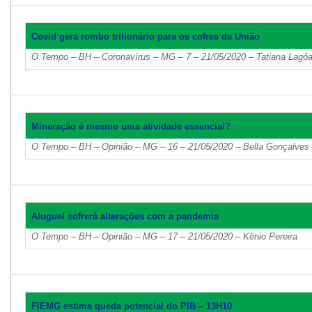
Covid gera rombo trilionário para os cofres da União
O Tempo – BH – Coronavírus – MG – 7 – 21/05/2020 – Tatiana Lagô
Mineração é mesmo uma atividade essencial?
O Tempo – BH – Opinião – MG – 16 – 21/05/2020 – Bella Gonçalves
Aluguel sofrerá alterações com a pandemia
O Tempo – BH – Opinião – MG – 17 – 21/05/2020 – Kênio Pereira
FIEMG estima queda potencial do PIB – 13H10