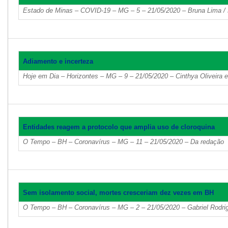
Estado de Minas – COVID-19 – MG – 5 – 21/05/2020 – Bruna Lima /
Adiamento e incerteza
Hoje em Dia – Horizontes – MG – 9 – 21/05/2020 – Cinthya Oliveira
Entidades reagem a protocolo que amplia uso de cloroquina
O Tempo – BH – Coronavírus – MG – 11 – 21/05/2020 – Da redação
Sem isolamento social, mortes cresceriam dez vezes em BH
O Tempo – BH – Coronavírus – MG – 2 – 21/05/2020 – Gabriel Rodri