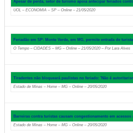
Apesar de perda, setor de turismo apoia antecipar feriados contr
UOL – ECONOMIA – SP – Online – 21/05/2020
Feriadão em SP: Monte Verde, em MG, permite entrada de turi
O Tempo – CIDADES – MG – Online – 21/05/2020 – Por Lara Alves
Tiradentes não bloqueará paulistas no feriado: 'Não é autoritaris
Estado de Minas – Home – MG – Online – 20/05/2020
Barreiras contra turistas causam congestionamento em acessos a
Estado de Minas – Home – MG – Online – 20/05/2020