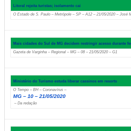
Litoral rejeita turistas; isolamento cai
O Estado de S. Paulo – Metrópole – SP – A12 – 21/05/2020 – José 
Mais cidades do Sul de MG decidem restringir acesso durante f
Gazeta de Varginha – Regional – MG – 08 – 21/05/2020 – G1
Ministério do Turismo estuda liberar cassinos em resorts
O Tempo – BH – Coronavírus –
MG – 10 – 21/05/2020
– Da redação