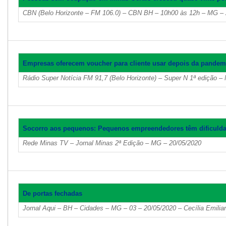
CBN (Belo Horizonte – FM 106.0) – CBN BH – 10h00 às 12h – MG – 
Empresas oferecem voucher para cliente usar depois da pandem
Rádio Super Notícia FM 91,7 (Belo Horizonte) – Super N 1ª edição –
Socorro aos pequenos: Pequenos empreendedores têm dificuldad
Rede Minas TV – Jornal Minas 2ª Edição – MG – 20/05/2020
De portas fechadas
Jornal Aqui – BH – Cidades – MG – 03 – 20/05/2020 – Cecília Emili