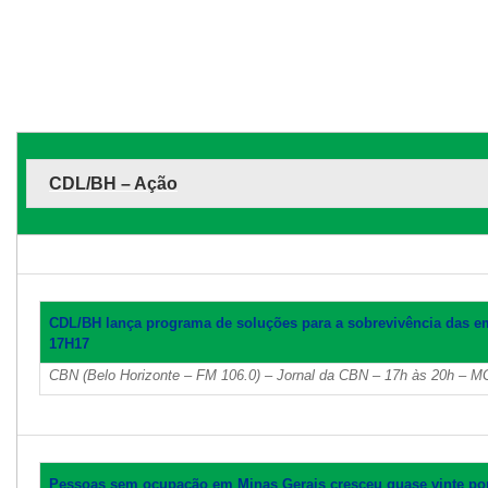
CDL/BH – Ação
CDL/BH lança programa de soluções para a sobrevivência das 
17H17
CBN (Belo Horizonte – FM 106.0) – Jornal da CBN – 17h às 20h – M
Pessoas sem ocupação em Minas Gerais cresceu quase vinte por