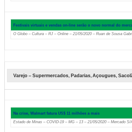
Festivais virtuais e vendas on-line serão o novo normal do merc
O Globo – Cultura – RJ – Online – 21/05/2020 – Ruan de Sousa Gabri
Varejo – Supermercados, Padarias, Açougues, Sacol
Na crise, Walmart fatura US$ 11 milhões a mais
Estado de Minas – COVID-19 – MG – 13 – 21/05/2020 – Mercado S/