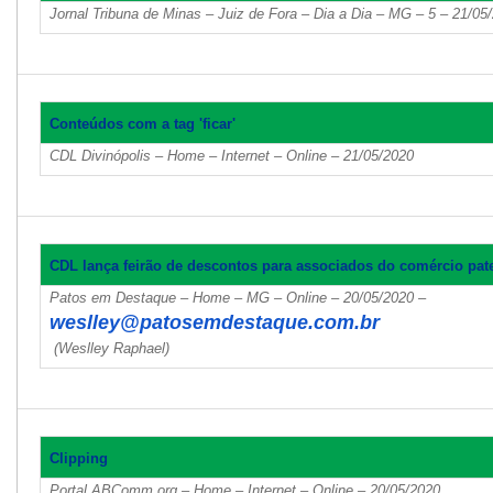
Jornal Tribuna de Minas – Juiz de Fora – Dia a Dia – MG – 5 – 21/0
Conteúdos com a tag 'ficar'
CDL Divinópolis – Home – Internet – Online – 21/05/2020
CDL lança feirão de descontos para associados do comércio pat
Patos em Destaque – Home – MG – Online – 20/05/2020 –
weslley@patosemdestaque.com.br
(Weslley Raphael)
Clipping
Portal ABComm.org – Home – Internet – Online – 20/05/2020