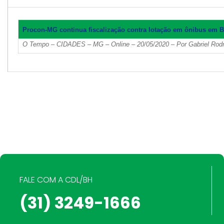
Procon-MG continua fiscalização contra lotação em ônibus em B
O Tempo – CIDADES – MG – Online – 20/05/2020 – Por Gabriel Rod
FALE COM A CDL/BH
(31) 3249-1666