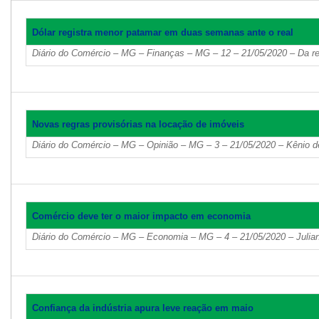
Dólar registra menor patamar em duas semanas ante o real
Diário do Comércio – MG – Finanças – MG – 12 – 21/05/2020 – Da r
Novas regras provisórias na locação de imóveis
Diário do Comércio – MG – Opinião – MG – 3 – 21/05/2020 – Kênio d
Comércio deve ter o maior impacto em economia
Diário do Comércio – MG – Economia – MG – 4 – 21/05/2020 – Julian
Confiança da indústria apura leve reação em maio