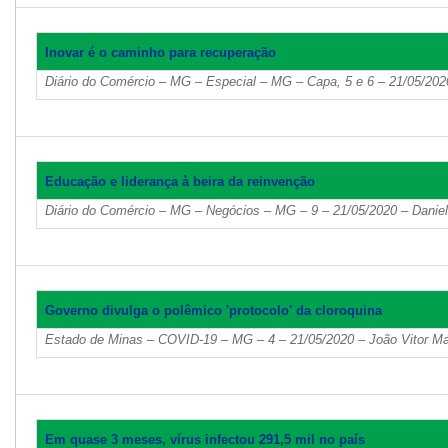
Inovar é o caminho para recuperação
Diário do Comércio – MG – Especial – MG – Capa, 5 e 6 – 21/05/202
Educação e liderança à beira da reinvenção
Diário do Comércio – MG – Negócios – MG – 9 – 21/05/2020 – Daniel
Governo divulga o polêmico 'protocolo' da cloroquina
Estado de Minas – COVID-19 – MG – 4 – 21/05/2020 – João Vitor Ma
Em quase 3 meses, vírus infectou 291,5 mil no país