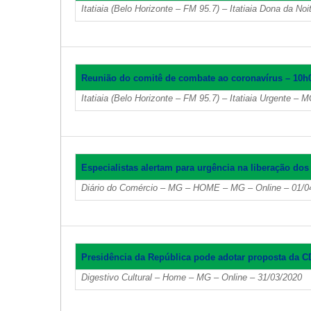
Itatiaia (Belo Horizonte – FM 95.7) – Itatiaia Dona da N
Reunião do comitê de combate ao coronavírus – 10h
Itatiaia (Belo Horizonte – FM 95.7) – Itatiaia Urgente – 
Especialistas alertam para urgência na liberação dos
Diário do Comércio – MG – HOME – MG – Online – 01/0
Presidência da República pode adotar proposta da 
Digestivo Cultural – Home – MG – Online – 31/03/2020