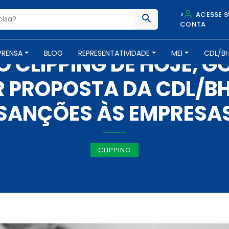
>
ACESSE S
CONTA
IMPRENSA -
1 DE ABRIL DE 2020
PRENSA
BLOG
REPRESENTATIVIDADE
MEI
CDL/B
 CLIPPING DE HOJE, 
 PROPOSTA DA CDL/BH
SANÇÕES ÀS EMPRESA
CLIPPING