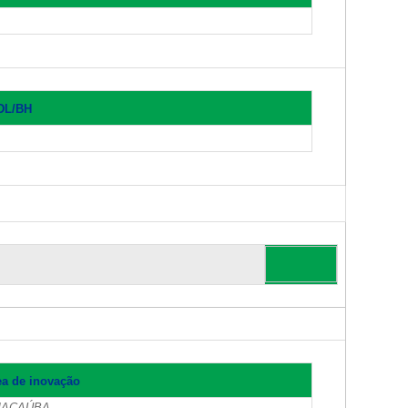
CDL/BH
ea de inovação
– MACAÚBA