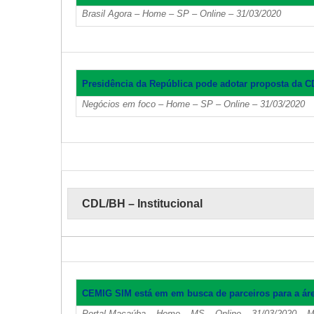
Brasil Agora – Home – SP – Online – 31/03/2020
Presidência da República pode adotar proposta da 
Negócios em foco – Home – SP – Online – 31/03/2020
CDL/BH – Institucional
CEMIG SIM está em em busca de parceiros para a ár
Portal Macaúba – Home – MS – Online – 31/03/2020 