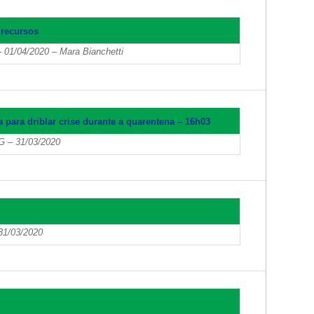
 recursos
 01/04/2020 – Mara Bianchetti
para driblar crise durante a quarentena – 16h03
MG – 31/03/2020
 31/03/2020