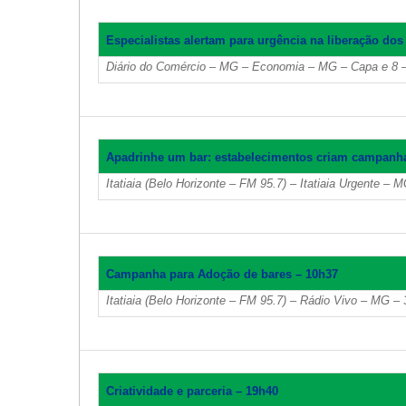
Especialistas alertam para urgência na liberação dos
Diário do Comércio – MG – Economia – MG – Capa e 8 –
Apadrinhe um bar: estabelecimentos criam campanha 
Itatiaia (Belo Horizonte – FM 95.7) – Itatiaia Urgente – 
Campanha para Adoção de bares – 10h37
Itatiaia (Belo Horizonte – FM 95.7) – Rádio Vivo – MG –
Criatividade e parceria – 19h40