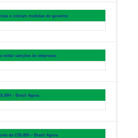
contas e cobram medidas do governo
a evitar sanções às empresas
DL/BH – Brasil Agora
osta da CDL/BH – Brasil Agora