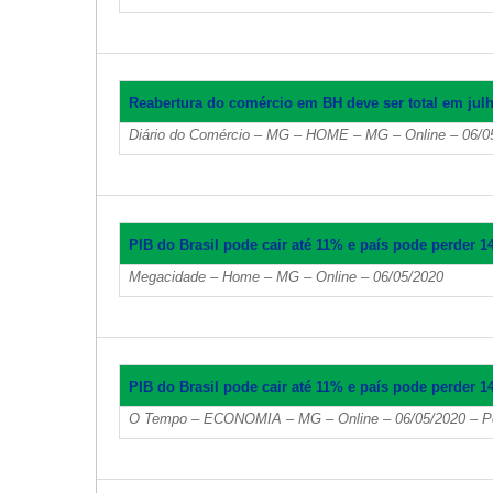
Reabertura do comércio em BH deve ser total em jul
Diário do Comércio – MG – HOME – MG – Online – 06/0
PIB do Brasil pode cair até 11% e país pode perder 
Megacidade – Home – MG – Online – 06/05/2020
PIB do Brasil pode cair até 11% e país pode perder 
O Tempo – ECONOMIA – MG – Online – 06/05/2020 – Po