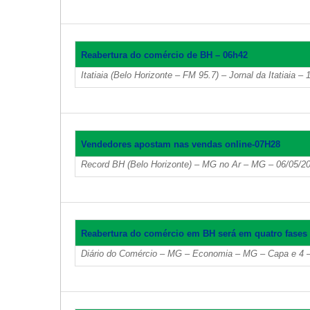
Reabertura do comércio de BH – 06h42
Itatiaia (Belo Horizonte – FM 95.7) – Jornal da Itatiaia 
Vendedores apostam nas vendas online-07H28
Record BH (Belo Horizonte) – MG no Ar – MG – 06/05/2
Reabertura do comércio em BH será em quatro fases
Diário do Comércio – MG – Economia – MG – Capa e 4 –