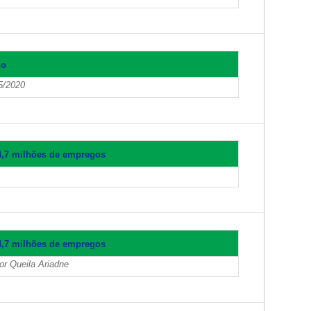
ho
5/2020
14,7 milhões de empregos
14,7 milhões de empregos
r Queila Ariadne