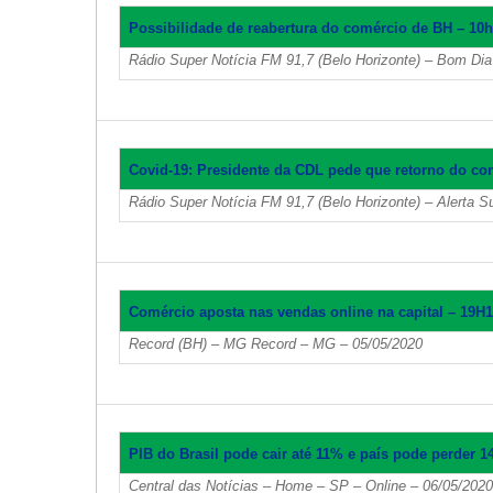
Possibilidade de reabertura do comércio de BH – 10
Rádio Super Notícia FM 91,7 (Belo Horizonte) – Bom Di
Covid-19: Presidente da CDL pede que retorno do co
Rádio Super Notícia FM 91,7 (Belo Horizonte) – Alerta 
Comércio aposta nas vendas online na capital – 19H
Record (BH) – MG Record – MG – 05/05/2020
PIB do Brasil pode cair até 11% e país pode perder 
Central das Notícias – Home – SP – Online – 06/05/2020