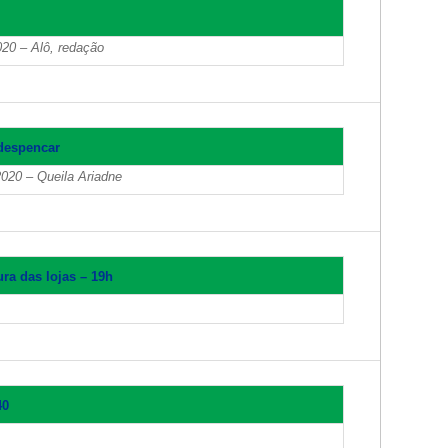
020 – Alô, redação
 despencar
020 – Queila Ariadne
ra das lojas – 19h
40