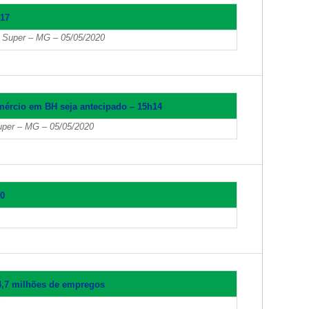
h17
a Super – MG – 05/05/2020
mércio em BH seja antecipado – 15h14
Super – MG – 05/05/2020
10
14,7 milhões de empregos