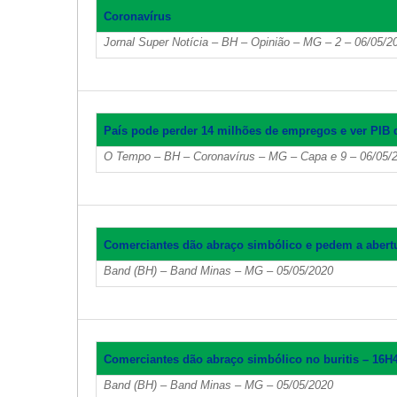
Coronavírus
Jornal Super Notícia – BH – Opinião – MG – 2 – 06/05/2
País pode perder 14 milhões de empregos e ver PIB
O Tempo – BH – Coronavírus – MG – Capa e 9 – 06/05/2
Comerciantes dão abraço simbólico e pedem a abertu
Band (BH) – Band Minas – MG – 05/05/2020
Comerciantes dão abraço simbólico no buritis – 16H
Band (BH) – Band Minas – MG – 05/05/2020