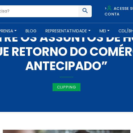
>
ACESSE S
CONTA
IMPRENSA -
6 DE MAIO DE 2020
PRENSA
BLOG
REPRESENTATIVIDADE
MEI
CDL/B
RE OS ASSUNTOS DE H
UE RETORNO DO COMÉR
ANTECIPADO”
CLIPPING