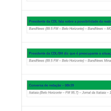
Presidente da CDL fala sobre a possibilidade da rea
BandNews (89.5 FM – Belo Horizonte) – BandNews – MG
Presidente da CDL/BH diz que é preocupante a situa
BandNews (89.5 FM – Belo Horizonte) – BandNews Mina
Conversa de redação – 08h39
Itatiaia (Belo Horizonte – FM 95.7) – Jornal da Itatiaia 