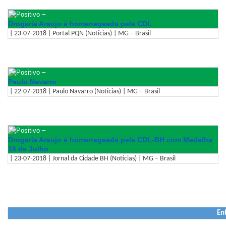
–
Drogaria Araujo é homenageada pela CDL
| 23-07-2018 | Portal PQN (Notícias) | MG – Brasil
–
Paulo Navarro
| 22-07-2018 | Paulo Navarro (Notícias) | MG – Brasil
–
Drogaria Araujo é homenageada pela CDL-BH com Medalha
16 de Julho
| 23-07-2018 | Jornal da Cidade BH (Notícias) | MG – Brasil
En