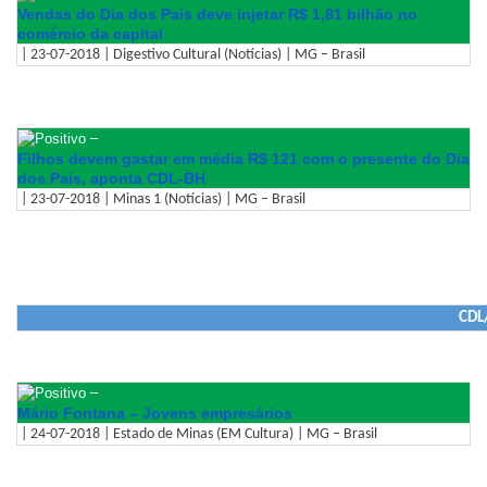
Vendas do Dia dos Pais deve injetar R$ 1,81 bilhão no
comércio da capital
| 23-07-2018 | Digestivo Cultural (Notícias) | MG – Brasil
–
Filhos devem gastar em média R$ 121 com o presente do Dia
dos Pais, aponta CDL-BH
| 23-07-2018 | Minas 1 (Notícias) | MG – Brasil
CDL/
–
Mário Fontana – Jovens empresários
| 24-07-2018 | Estado de Minas (EM Cultura) | MG – Brasil