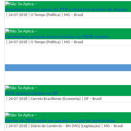
–
Anastasia recebe apoio do PTB e descarta desistir da dsputa
| 24-07-2018 | O Tempo (Política) | MG – Brasil
–
Candidatura própria acirra tensões no PSDB mineiro
| 24-07-2018 | O Tempo (Política) | MG – Brasil
–
2576 oportunidades no DF
| 24-07-2018 | Correio Braziliense (Economia) | DF – Brasil
–
Abono de 2016 pode ser sacado a partir de quinta-feira
| 24-07-2018 | Diário do Comércio – BH (MG) (Legislação) | MG – Brasil