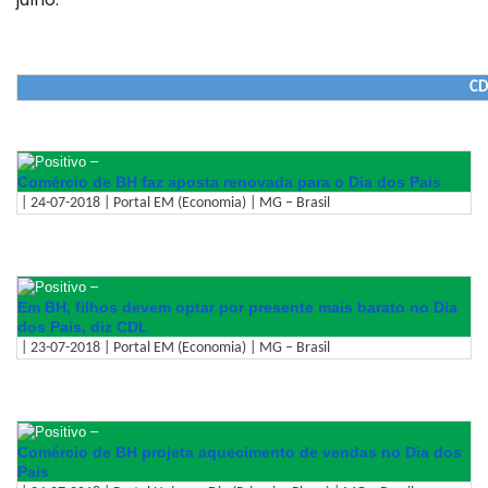
CD
–
Comércio de BH faz aposta renovada para o Dia dos Pais
| 24-07-2018 | Portal EM (Economia) | MG – Brasil
–
Em BH, filhos devem optar por presente mais barato no Dia
dos Pais, diz CDL
| 23-07-2018 | Portal EM (Economia) | MG – Brasil
–
Comércio de BH projeta aquecimento de vendas no Dia dos
Pais