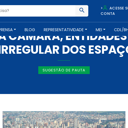
>
ACESSE S
CONTA
IMPRENSA -
10 DE MAIO DE 2017
PRENSA
BLOG
REPRESENTATIVIDADE
MEI
CDL/B
NA CÂMARA, ENTIDADES
RREGULAR DOS ESPAÇ
SUGESTÃO DE PAUTA