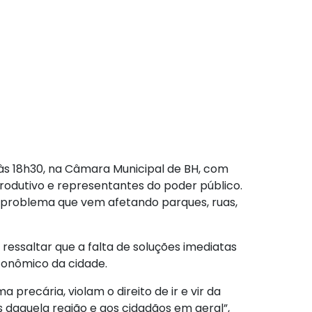
, às 18h30, na Câmara Municipal de BH, com
produtivo e representantes do poder público.
 o problema que vem afetando parques, ruas,
essaltar que a falta de soluções imediatas
conômico da cidade.
recária, violam o direito de ir e vir da
 daquela região e aos cidadãos em geral”,