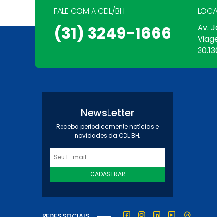
FALE COM A CDL/BH
LOCA
Av. J
(31) 3249-1666
Viag
30.13
NewsLetter
Receba periodicamente notícias e
novidades da CDL BH.
CADASTRAR
REDES SOCIAIS