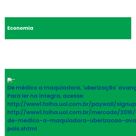
Economia
–
De médico a maquiadora, 'uberização' avanç
Para ler na íntegra, acesse:
http://www1.folha.uol.com.br/paywall/signup
http://www1.folha.uol.com.br/mercado/2016
de-medico-a-maquiadora-uberizacao-av
pais.shtml