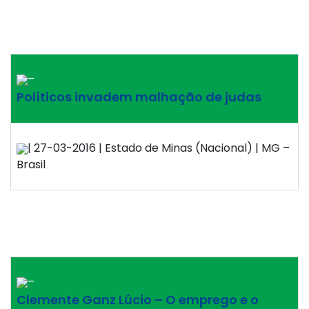
–
Políticos invadem malhação de judas
| 27-03-2016 | Estado de Minas (Nacional) | MG –
Brasil
–
Clemente Ganz Lúcio – O emprego e o