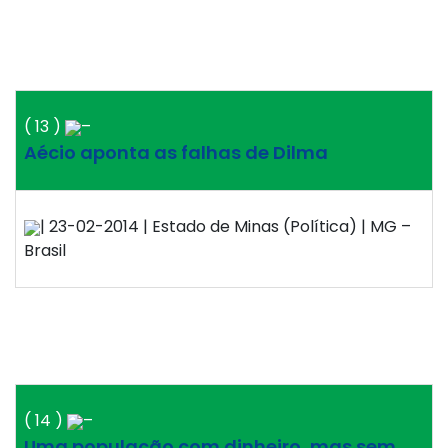
( 13 )
–
Aécio aponta as falhas de Dilma
| 23-02-2014 | Estado de Minas (Política) | MG –
Brasil
( 14 )
–
Uma população com dinheiro, mas sem