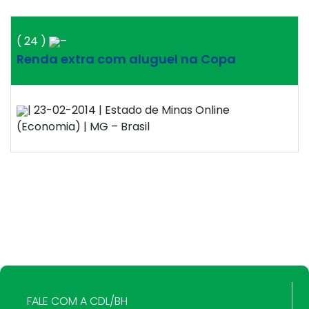
( 24 )
–
Renda extra com aluguel na Copa
| 23-02-2014 | Estado de Minas Online
(Economia) | MG – Brasil
FALE COM A CDL/BH