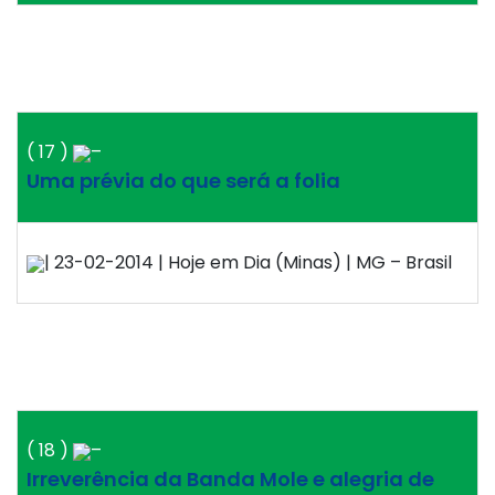
( 17 )
–
Uma prévia do que será a folia
| 23-02-2014 | Hoje em Dia (Minas) | MG – Brasil
( 18 )
–
Irreverência da Banda Mole e alegria de