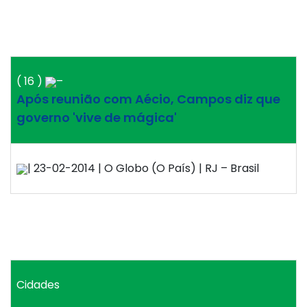
( 16 )
–
Após reunião com Aécio, Campos diz que
governo 'vive de mágica'
| 23-02-2014 | O Globo (O País) | RJ – Brasil
Cidades