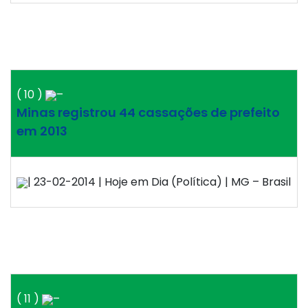
( 10 )
–
Minas registrou 44 cassações de prefeito
em 2013
| 23-02-2014 | Hoje em Dia (Política) | MG – Brasil
( 11 )
–