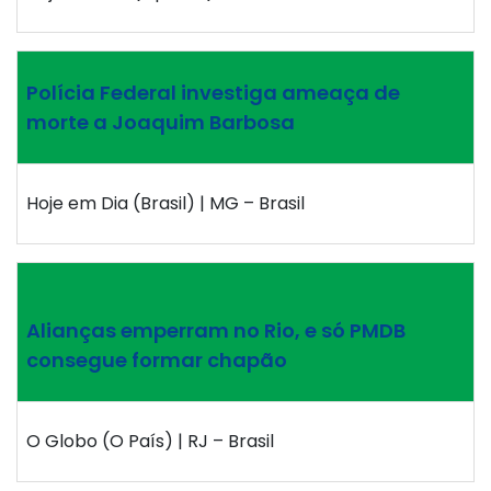
Polícia Federal investiga ameaça de
morte a Joaquim Barbosa
Hoje em Dia (Brasil) | MG – Brasil
Alianças emperram no Rio, e só PMDB
consegue formar chapão
O Globo (O País) | RJ – Brasil