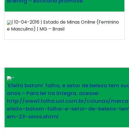
Briefing – Boticário promove
| 10-04-2016 | Estado de Minas Online (Feminino
e Masculino) | MG – Brasil
–
'Efeito batom' falha, e setor de beleza tem s
anos – Para ler na íntegra, acesse:
http://www1.folha.uol.com.br/colunas/merc
efeito-batom-falha-e-setor-de-beleza-te
em-23-anos.shtml