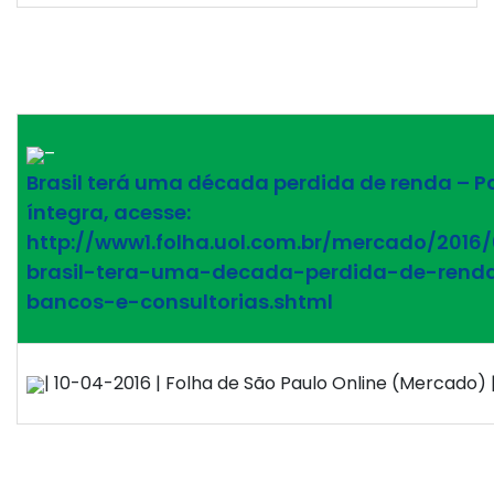
–
Brasil terá uma década perdida de renda – Pa
íntegra, acesse:
http://www1.folha.uol.com.br/mercado/2016
brasil-tera-uma-decada-perdida-de-rend
bancos-e-consultorias.shtml
| 10-04-2016 | Folha de São Paulo Online (Mercado) |