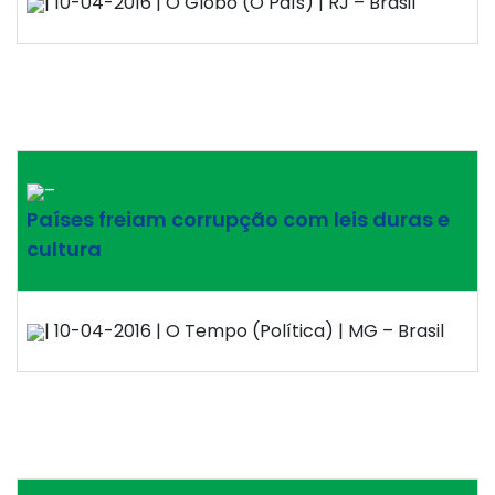
| 10-04-2016 | O Globo (O País) | RJ – Brasil
–
Países freiam corrupção com leis duras e
cultura
| 10-04-2016 | O Tempo (Política) | MG – Brasil